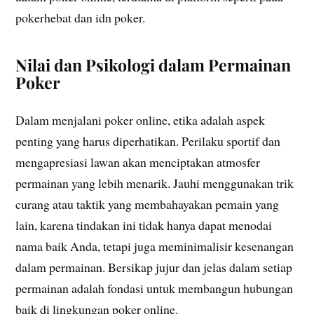
pokerhebat dan idn poker.
Nilai dan Psikologi dalam Permainan
Poker
Dalam menjalani poker online, etika adalah aspek
penting yang harus diperhatikan. Perilaku sportif dan
mengapresiasi lawan akan menciptakan atmosfer
permainan yang lebih menarik. Jauhi menggunakan trik
curang atau taktik yang membahayakan pemain yang
lain, karena tindakan ini tidak hanya dapat menodai
nama baik Anda, tetapi juga meminimalisir kesenangan
dalam permainan. Bersikap jujur dan jelas dalam setiap
permainan adalah fondasi untuk membangun hubungan
baik di lingkungan poker online.