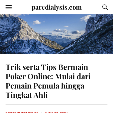
parcdialysis.com
Trik serta Tips Bermain
Poker Online: Mulai dari
Pemain Pemula hingga
Tingkat Ahli