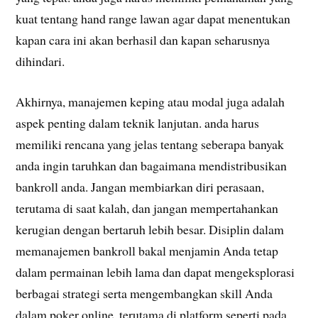
kuat tentang hand range lawan agar dapat menentukan
kapan cara ini akan berhasil dan kapan seharusnya
dihindari.
Akhirnya, manajemen keping atau modal juga adalah
aspek penting dalam teknik lanjutan. anda harus
memiliki rencana yang jelas tentang seberapa banyak
anda ingin taruhkan dan bagaimana mendistribusikan
bankroll anda. Jangan membiarkan diri perasaan,
terutama di saat kalah, dan jangan mempertahankan
kerugian dengan bertaruh lebih besar. Disiplin dalam
memanajemen bankroll bakal menjamin Anda tetap
dalam permainan lebih lama dan dapat mengeksplorasi
berbagai strategi serta mengembangkan skill Anda
dalam poker online, terutama di platform seperti pada