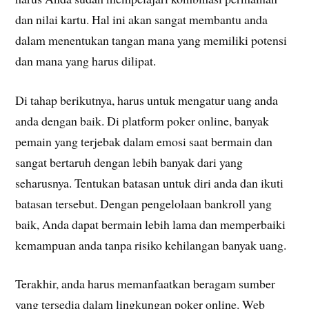
dan nilai kartu. Hal ini akan sangat membantu anda
dalam menentukan tangan mana yang memiliki potensi
dan mana yang harus dilipat.
Di tahap berikutnya, harus untuk mengatur uang anda
anda dengan baik. Di platform poker online, banyak
pemain yang terjebak dalam emosi saat bermain dan
sangat bertaruh dengan lebih banyak dari yang
seharusnya. Tentukan batasan untuk diri anda dan ikuti
batasan tersebut. Dengan pengelolaan bankroll yang
baik, Anda dapat bermain lebih lama dan memperbaiki
kemampuan anda tanpa risiko kehilangan banyak uang.
Terakhir, anda harus memanfaatkan beragam sumber
yang tersedia dalam lingkungan poker online. Web