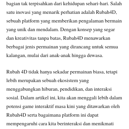
bagian tak terpisahkan dari kehidupan sehari-hari. Salah
satu inovasi yang menarik perhatian adalah Rubah4D,
sebuah platform yang memberikan pengalaman bermain
yang unik dan mendalam. Dengan konsep yang segar
dan kreativitas tanpa batas, Rubah4D menawarkan
berbagai jenis permainan yang dirancang untuk semua
kalangan, mulai dari anak-anak hingga dewasa.
Rubah 4D tidak hanya sekadar permainan biasa, tetapi
lebih merupakan sebuah ekosistem yang
menggabungkan hiburan, pendidikan, dan interaksi
sosial. Dalam artikel ini, kita akan menggali lebih dalam
potensi game interaktif masa kini yang ditawarkan oleh
Rubah4D serta bagaimana platform ini dapat
mempengaruhi cara kita berinteraksi dan menikmati