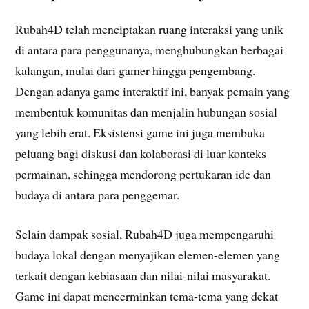
Rubah4D telah menciptakan ruang interaksi yang unik
di antara para penggunanya, menghubungkan berbagai
kalangan, mulai dari gamer hingga pengembang.
Dengan adanya game interaktif ini, banyak pemain yang
membentuk komunitas dan menjalin hubungan sosial
yang lebih erat. Eksistensi game ini juga membuka
peluang bagi diskusi dan kolaborasi di luar konteks
permainan, sehingga mendorong pertukaran ide dan
budaya di antara para penggemar.
Selain dampak sosial, Rubah4D juga mempengaruhi
budaya lokal dengan menyajikan elemen-elemen yang
terkait dengan kebiasaan dan nilai-nilai masyarakat.
Game ini dapat mencerminkan tema-tema yang dekat