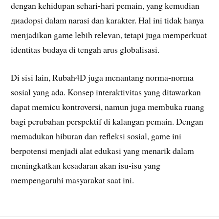
dengan kehidupan sehari-hari pemain, yang kemudian
диadopsi dalam narasi dan karakter. Hal ini tidak hanya
menjadikan game lebih relevan, tetapi juga memperkuat
identitas budaya di tengah arus globalisasi.
Di sisi lain, Rubah4D juga menantang norma-norma
sosial yang ada. Konsep interaktivitas yang ditawarkan
dapat memicu kontroversi, namun juga membuka ruang
bagi perubahan perspektif di kalangan pemain. Dengan
memadukan hiburan dan refleksi sosial, game ini
berpotensi menjadi alat edukasi yang menarik dalam
meningkatkan kesadaran akan isu-isu yang
mempengaruhi masyarakat saat ini.