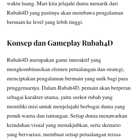
waktu luang. Mari kita jelajahi dunia menarik dari
Rubah4D yang pastinya akan membawa pengalaman
bermain ke level yang lebih tinggi.
Konsep dan Gameplay Rubah4D
Rubah4D merupakan game interaktif yang
mengkombinasikan elemen petualangan dan strategi,
menciptakan pengalaman bermain yang unik bagi para
penggemarnya. Dalam Rubah4D, pemain akan berperan
sebagai karakter utama, yaitu seekor rubah yang
memiliki misi untuk menjelajahi berbagai dunia yang
penuh warna dan tantangan. Setiap dunia menawarkan
keindahan visual yang menakjubkan, serta skenario
yang bervariasi, membuat setiap petualangan terasa