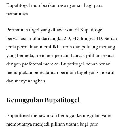
Bupatitogel memberikan rasa nyaman bagi para
pemainnya.
Permainan togel yang ditawarkan di Bupatitogel
bervariasi, mulai dari angka 2D, 3D, hingga 4D. Setiap
jenis permainan memiliki aturan dan peluang menang
yang berbeda, memberi pemain banyak pilihan sesuai
dengan preferensi mereka. Bupatitogel benar-benar
menciptakan pengalaman bermain togel yang inovatif
dan menyenangkan.
Keunggulan Bupatitogel
Bupatitogel menawarkan berbagai keunggulan yang
membuatnya menjadi pilihan utama bagi para