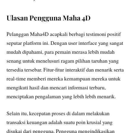
Ulasan Pengguna Maha 4D
Pelanggan Maha4D acapkali berbagi testimoni positif
seputar platform ini. Dengan user interface yang sangat
mudah dipahami, para pemain merasa lebih mudah
senang untuk menelusuri ragam pilihan taruhan yang
tersedia tersebar. Fitur-fitur interaktif dan menarik serta
real-time memberi mereka kemampuan mereka untuk
mengikuti hasil dan mencari informasi terbaru,
menciptakan pengalaman yang lebih lebih menarik.
Selain itu, kecepatan proses di dalam melakukan
transaksi keuangan adalah suatu poin krusial yang
disukai dari pengguna. Pengguna mengindikasikan