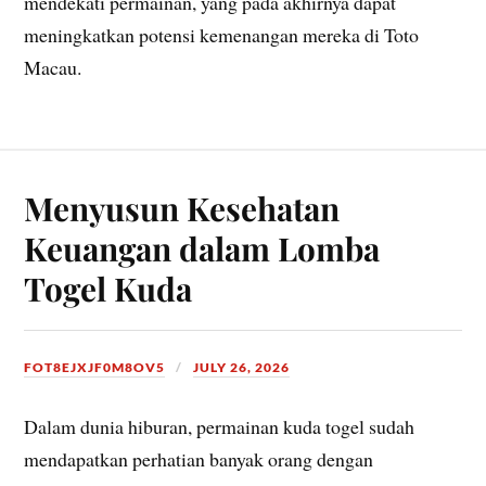
mendekati permainan, yang pada akhirnya dapat
meningkatkan potensi kemenangan mereka di Toto
Macau.
Menyusun Kesehatan
Keuangan dalam Lomba
Togel Kuda
FOT8EJXJF0M8OV5
JULY 26, 2026
Dalam dunia hiburan, permainan kuda togel sudah
mendapatkan perhatian banyak orang dengan