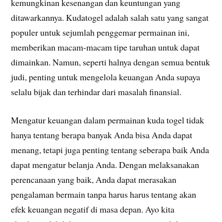
kemungkinan kesenangan dan keuntungan yang
ditawarkannya. Kudatogel adalah salah satu yang sangat
populer untuk sejumlah penggemar permainan ini,
memberikan macam-macam tipe taruhan untuk dapat
dimainkan. Namun, seperti halnya dengan semua bentuk
judi, penting untuk mengelola keuangan Anda supaya
selalu bijak dan terhindar dari masalah finansial.
Mengatur keuangan dalam permainan kuda togel tidak
hanya tentang berapa banyak Anda bisa Anda dapat
menang, tetapi juga penting tentang seberapa baik Anda
dapat mengatur belanja Anda. Dengan melaksanakan
perencanaan yang baik, Anda dapat merasakan
pengalaman bermain tanpa harus harus tentang akan
efek keuangan negatif di masa depan. Ayo kita