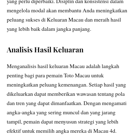
yang perlu diperbaiki. Disiplin dan konsistensi dalam
mengelola modal akan membantu Anda meningkatkan
peluang sukses di Keluaran Macau dan meraih hasil
yang lebih baik dalam jangka panjang.
Analisis Hasil Keluaran
Menganalisis hasil keluaran Macau adalah langkah
penting bagi para pemain Toto Macau untuk
meningkatkan peluang kemenangan. Setiap hasil yang
dikeluarkan dapat memberikan wawasan tentang pola
dan tren yang dapat dimanfaatkan. Dengan mengamati
angka-angka yang sering muncul dan yang jarang
tampil, pemain dapat menyusun strategi yang lebih
efektif untuk memilih angka mereka di Macau 4d.