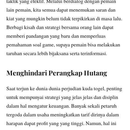
taktik yang efektif. Melalui berdialog dengan pemain
lain pemain, kita semua dapat menemukan saran dan
kiat yang mungkin belum tidak terpikirkan di masa lalu.
Berbagi kisah dan strategi bersama orang lain dapat
memberi pandangan yang baru dan memperluas
pemahaman soal game, supaya pemain bisa melakukan
taruhan secara lebih bijaksana serta terinformasi.
Menghindari Perangkap Hutang
Saat terjun ke dunia dunia perjudian kuda togel, penting
untuk mempunyai strategi yang jelas jelas dan disiplin
dalam hal mengatur keuangan. Banyak sekali petaruh
tergoda dalam usaha meningkatkan tarif dirinya dalam
harapan dapat profit yang yang tinggi. Namun, hal ini