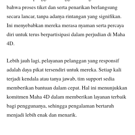
bahwa proses tiket dan serta penarikan berlangsung
secara lancar, tanpa adanya rintangan yang signifikan.
Ini menyebabkan mereka merasa nyaman serta percaya
diri untuk terus berpartisipasi dalam perjudian di Maha
4D.
Lebih jauh lagi, pelayanan pelanggan yang responsif
adalah daya pikat tersendiri untuk mereka. Setiap kali
terjadi kendala atau tanya jawab, tim support sedia
memberikan bantuan dalam cepat. Hal ini menunjukkan
komitmen Maha 4D dalam memberikan layanan terbaik
bagi penggunanya, sehingga pengalaman bertaruh
menjadi lebih enak dan menarik.