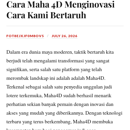
Cara Maha 4D Menginovasi
Cara Kami Bertaruh
FOT8EJXJF0M8OV5
JULY 26, 2026
Dalam era dunia maya moderen, taktik bertaruh kita
berjudi telah mengalami transformasi yang sangat
signifikan, serta salah satu platform yang telah
merombak landskap ini adalah adalah Maha4D.
Terkenal sebagai salah satu penyedia unggulan judi
lotere terkemuka, Maha4D sudah berhasil menarik
perhatian sekian banyak pemain dengan inovasi dan
akses yang mudah yang diberikannya. Dengan teknologi
terbaru yang terus berkembang, Maha4D membuka