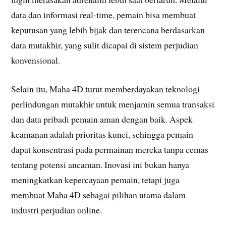
data dan informasi real-time, pemain bisa membuat
keputusan yang lebih bijak dan terencana berdasarkan
data mutakhir, yang sulit dicapai di sistem perjudian
konvensional.
Selain itu, Maha 4D turut memberdayakan teknologi
perlindungan mutakhir untuk menjamin semua transaksi
dan data pribadi pemain aman dengan baik. Aspek
keamanan adalah prioritas kunci, sehingga pemain
dapat konsentrasi pada permainan mereka tanpa cemas
tentang potensi ancaman. Inovasi ini bukan hanya
meningkatkan kepercayaan pemain, tetapi juga
membuat Maha 4D sebagai pilihan utama dalam
industri perjudian online.