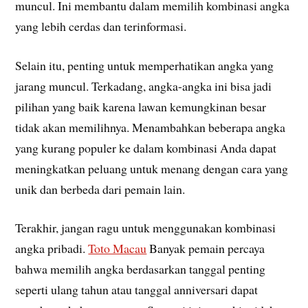
muncul. Ini membantu dalam memilih kombinasi angka
yang lebih cerdas dan terinformasi.
Selain itu, penting untuk memperhatikan angka yang
jarang muncul. Terkadang, angka-angka ini bisa jadi
pilihan yang baik karena lawan kemungkinan besar
tidak akan memilihnya. Menambahkan beberapa angka
yang kurang populer ke dalam kombinasi Anda dapat
meningkatkan peluang untuk menang dengan cara yang
unik dan berbeda dari pemain lain.
Terakhir, jangan ragu untuk menggunakan kombinasi
angka pribadi.
Toto Macau
Banyak pemain percaya
bahwa memilih angka berdasarkan tanggal penting
seperti ulang tahun atau tanggal anniversari dapat