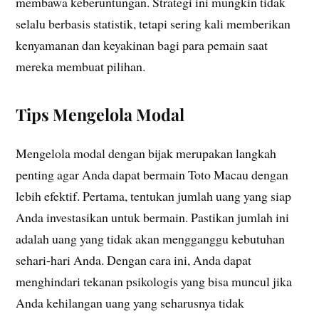
membawa keberuntungan. Strategi ini mungkin tidak
selalu berbasis statistik, tetapi sering kali memberikan
kenyamanan dan keyakinan bagi para pemain saat
mereka membuat pilihan.
Tips Mengelola Modal
Mengelola modal dengan bijak merupakan langkah
penting agar Anda dapat bermain Toto Macau dengan
lebih efektif. Pertama, tentukan jumlah uang yang siap
Anda investasikan untuk bermain. Pastikan jumlah ini
adalah uang yang tidak akan mengganggu kebutuhan
sehari-hari Anda. Dengan cara ini, Anda dapat
menghindari tekanan psikologis yang bisa muncul jika
Anda kehilangan uang yang seharusnya tidak