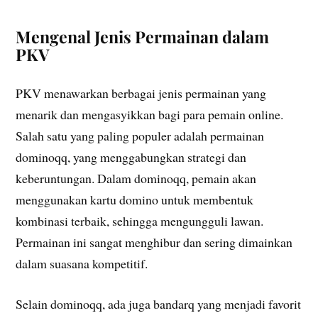
Mengenal Jenis Permainan dalam
PKV
PKV menawarkan berbagai jenis permainan yang
menarik dan mengasyikkan bagi para pemain online.
Salah satu yang paling populer adalah permainan
dominoqq, yang menggabungkan strategi dan
keberuntungan. Dalam dominoqq, pemain akan
menggunakan kartu domino untuk membentuk
kombinasi terbaik, sehingga mengungguli lawan.
Permainan ini sangat menghibur dan sering dimainkan
dalam suasana kompetitif.
Selain dominoqq, ada juga bandarq yang menjadi favorit