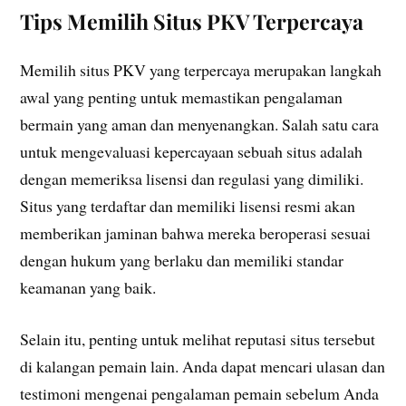
Tips Memilih Situs PKV Terpercaya
Memilih situs PKV yang terpercaya merupakan langkah
awal yang penting untuk memastikan pengalaman
bermain yang aman dan menyenangkan. Salah satu cara
untuk mengevaluasi kepercayaan sebuah situs adalah
dengan memeriksa lisensi dan regulasi yang dimiliki.
Situs yang terdaftar dan memiliki lisensi resmi akan
memberikan jaminan bahwa mereka beroperasi sesuai
dengan hukum yang berlaku dan memiliki standar
keamanan yang baik.
Selain itu, penting untuk melihat reputasi situs tersebut
di kalangan pemain lain. Anda dapat mencari ulasan dan
testimoni mengenai pengalaman pemain sebelum Anda