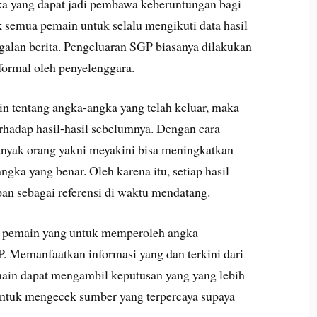
gka yang dapat jadi pembawa keberuntungan bagi
uk semua pemain untuk selalu mengikuti data hasil
galan berita. Pengeluaran SGP biasanya dilakukan
 formal oleh penyelenggara.
n tentang angka-angka yang telah keluar, maka
rhadap hasil-hasil sebelumnya. Dengan cara
 banyak orang yakni meyakini bisa meningkatkan
ka yang benar. Oleh karena itu, setiap hasil
an sebagai referensi di waktu mendatang.
yak pemain yang untuk memperoleh angka
P. Memanfaatkan informasi yang dan terkini dari
emain dapat mengambil keputusan yang yang lebih
 untuk mengecek sumber yang terpercaya supaya