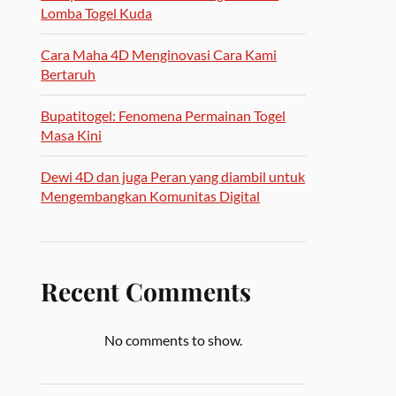
Lomba Togel Kuda
Cara Maha 4D Menginovasi Cara Kami
Bertaruh
Bupatitogel: Fenomena Permainan Togel
Masa Kini
Dewi 4D dan juga Peran yang diambil untuk
Mengembangkan Komunitas Digital
Recent Comments
No comments to show.