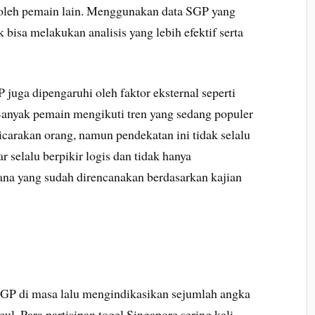
 oleh pemain lain. Menggunakan data SGP yang
 bisa melakukan analisis yang lebih efektif serta
P juga dipengaruhi oleh faktor eksternal seperti
anyak pemain mengikuti tren yang sedang populer
icarakan orang, namun pendekatan ini tidak selalu
 selalu berpikir logis dan tidak hanya
cana yang sudah direncanakan berdasarkan kajian
i
n SGP di masa lalu mengindikasikan sejumlah angka
l. Para partisipan togel Singapore sering kali