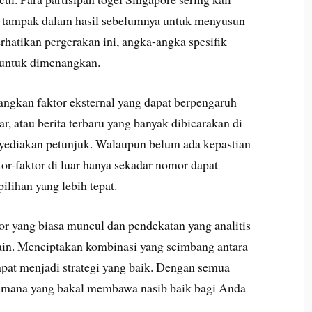
g tampak dalam hasil sebelumnya untuk menyusun
atikan pergerakan ini, angka-angka spesifik
 untuk dimenangkan.
angkan faktor eksternal yang dapat berpengaruh
ar, atau berita terbaru yang banyak dibicarakan di
enyediakan petunjuk. Walaupun belum ada kepastian
or-faktor di luar hanya sekadar nomor dapat
ihan yang lebih tepat.
or yang biasa muncul dan pendekatan yang analitis
in. Menciptakan kombinasi yang seimbang antara
dapat menjadi strategi yang baik. Dengan semua
r mana yang bakal membawa nasib baik bagi Anda