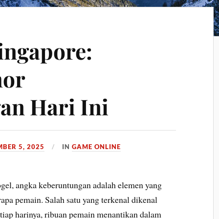
Singapore:
mor
n Hari Ini
BER 5, 2025
IN
GAME ONLINE
togel, angka keberuntungan adalah elemen yang
apa pemain. Salah satu yang terkenal dikenal
etiap harinya, ribuan pemain menantikan dalam