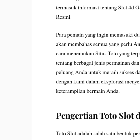
termasuk informasi tentang Slot 4d 
Resmi.
Para pemain yang ingin memasuki dun
akan membahas semua yang perlu Anda
cara menemukan Situs Toto yang te
tentang berbagai jenis permainan dan
peluang Anda untuk meraih sukses d
dengan kami dalam eksplorasi menyel
keterampilan bermain Anda.
Pengertian Toto Slot 
Toto Slot adalah salah satu bentuk pe