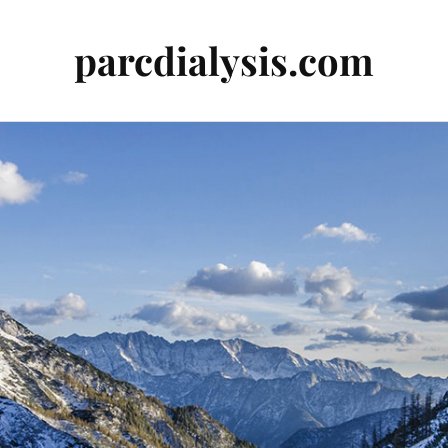
parcdialysis.com