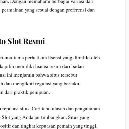
nan. Dengan memahami berbagai variasi dari
s permainan yang sesuai dengan preferensi dan
to Slot Resmi
ertama-tama perhatikan lisensi yang dimiliki oleh
da pilih memiliki lisensi resmi dari badan
nsi ini menjamin bahwa situs tersebut
h dan mengikuti regulasi yang berlaku,
 dari praktik penipuan.
 reputasi situs. Cari tahu ulasan dan pengalaman
o Slot yang Anda pertimbangkan. Situs yang
ositif dan tingkat kepuasan pemain yang tinggi.