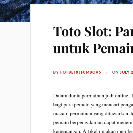
Toto Slot: P
untuk Pemai
BY
FOT8EJXJF0M8OV5
ON
JULY 
Dalam dunia permainan judi online, To
bagi para pemain yang mencari peng
macam permainan yang ditawarkan, te
pemain berpengalaman dapat menemu
kemenangan. Artikel ini akan member