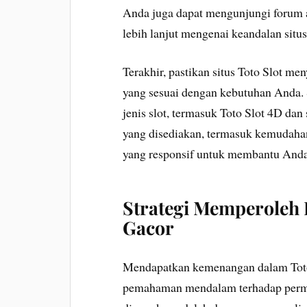
Anda juga dapat mengunjungi forum 
lebih lanjut mengenai keandalan situs
Terakhir, pastikan situs Toto Slot me
yang sesuai dengan kebutuhan Anda. 
jenis slot, termasuk Toto Slot 4D dan 
yang disediakan, termasuk kemudahan
yang responsif untuk membantu Anda
Strategi Memperoleh
Gacor
Mendapatkan kemenangan dalam Toto 
pemahaman mendalam terhadap permai