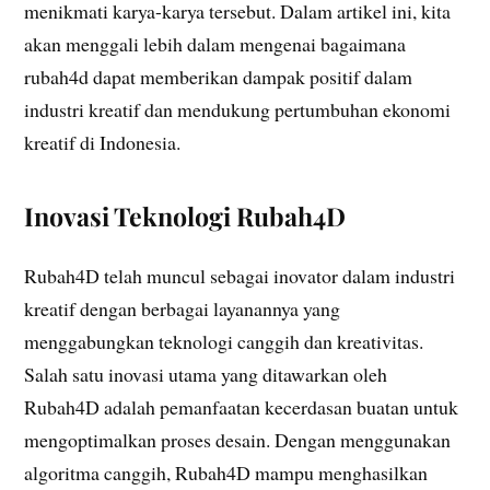
menikmati karya-karya tersebut. Dalam artikel ini, kita
akan menggali lebih dalam mengenai bagaimana
rubah4d dapat memberikan dampak positif dalam
industri kreatif dan mendukung pertumbuhan ekonomi
kreatif di Indonesia.
Inovasi Teknologi Rubah4D
Rubah4D telah muncul sebagai inovator dalam industri
kreatif dengan berbagai layanannya yang
menggabungkan teknologi canggih dan kreativitas.
Salah satu inovasi utama yang ditawarkan oleh
Rubah4D adalah pemanfaatan kecerdasan buatan untuk
mengoptimalkan proses desain. Dengan menggunakan
algoritma canggih, Rubah4D mampu menghasilkan