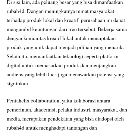
Di sisi lain, ada peluang besar yang bisa dimanfaatkan
rubah4d. Dengan meningkatnya minat masyarakat
terhadap produk lokal dan kreatif, perusahaan ini dapat
mengambil keuntungan dari tren tersebut. Bekerja sama
dengan komunitas kreatif lokal untuk menciptakan
produk yang unik dapat menjadi pilihan yang menarik.
Selain itu, memanfaatkan teknologi seperti platform
digital untuk memasarkan produk dan menjangkau
audiens yang lebih luas juga menawarkan potensi yang
signifikan.
Pentahelix collaboration, yaitu kolaborasi antara
pemerintah, akademisi, pelaku industri, masyarakat, dan
media, merupakan pendekatan yang bisa diadopsi oleh
rubah4d untuk menghadapi tantangan dan