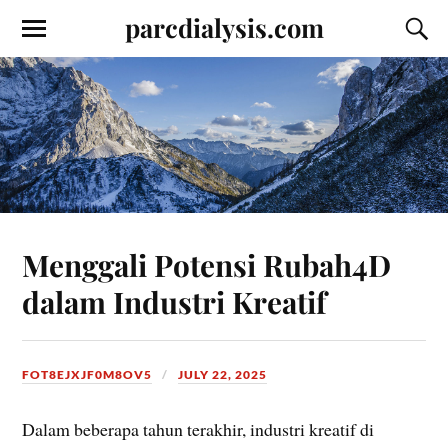
parcdialysis.com
Menggali Potensi Rubah4D
dalam Industri Kreatif
FOT8EJXJF0M8OV5
JULY 22, 2025
Dalam beberapa tahun terakhir, industri kreatif di