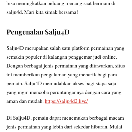
bisa meningkatkan peluang menang saat bermain di
salju4d. Mari kita simak bersama!
Pengenalan Salju4D
Salju4D merupakan salah satu platform permainan yang
semakin populer di kalangan penggemar judi online.
Dengan berbagai jenis permainan yang ditawarkan, situs
ini memberikan pengalaman yang menarik bagi para
pemain. Salju4D memudahkan akses bagi siapa saja
yang ingin mencoba peruntungannya dengan cara yang
aman dan mudah.
https://salju4d2.live/
Di Salju4D, pemain dapat menemukan berbagai macam
jenis permainan yang lebih dari sekedar hiburan. Mulai