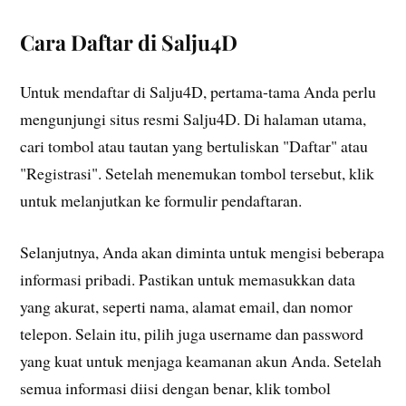
Cara Daftar di Salju4D
Untuk mendaftar di Salju4D, pertama-tama Anda perlu
mengunjungi situs resmi Salju4D. Di halaman utama,
cari tombol atau tautan yang bertuliskan "Daftar" atau
"Registrasi". Setelah menemukan tombol tersebut, klik
untuk melanjutkan ke formulir pendaftaran.
Selanjutnya, Anda akan diminta untuk mengisi beberapa
informasi pribadi. Pastikan untuk memasukkan data
yang akurat, seperti nama, alamat email, dan nomor
telepon. Selain itu, pilih juga username dan password
yang kuat untuk menjaga keamanan akun Anda. Setelah
semua informasi diisi dengan benar, klik tombol