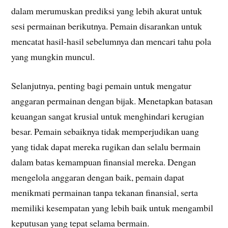
dalam merumuskan prediksi yang lebih akurat untuk
sesi permainan berikutnya. Pemain disarankan untuk
mencatat hasil-hasil sebelumnya dan mencari tahu pola
yang mungkin muncul.
Selanjutnya, penting bagi pemain untuk mengatur
anggaran permainan dengan bijak. Menetapkan batasan
keuangan sangat krusial untuk menghindari kerugian
besar. Pemain sebaiknya tidak memperjudikan uang
yang tidak dapat mereka rugikan dan selalu bermain
dalam batas kemampuan finansial mereka. Dengan
mengelola anggaran dengan baik, pemain dapat
menikmati permainan tanpa tekanan finansial, serta
memiliki kesempatan yang lebih baik untuk mengambil
keputusan yang tepat selama bermain.