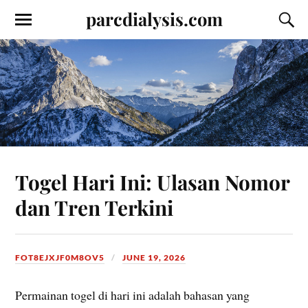
parcdialysis.com
Togel Hari Ini: Ulasan Nomor
dan Tren Terkini
FOT8EJXJF0M8OV5
JUNE 19, 2026
Permainan togel di hari ini adalah bahasan yang