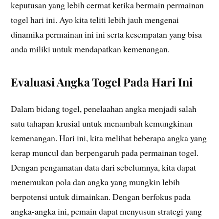
keputusan yang lebih cermat ketika bermain permainan
togel hari ini. Ayo kita teliti lebih jauh mengenai
dinamika permainan ini ini serta kesempatan yang bisa
anda miliki untuk mendapatkan kemenangan.
Evaluasi Angka Togel Pada Hari Ini
Dalam bidang togel, penelaahan angka menjadi salah
satu tahapan krusial untuk menambah kemungkinan
kemenangan. Hari ini, kita melihat beberapa angka yang
kerap muncul dan berpengaruh pada permainan togel.
Dengan pengamatan data dari sebelumnya, kita dapat
menemukan pola dan angka yang mungkin lebih
berpotensi untuk dimainkan. Dengan berfokus pada
angka-angka ini, pemain dapat menyusun strategi yang