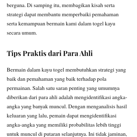
berguna. Di samping itu, membagikan kisah serta
strategi dapat membantu memperbaiki pemahaman
serta kemampuan bermain kami dalam togel kayu
secara umum.
Tips Praktis dari Para Ahli
Bermain dalam kayu togel membutuhkan strategi yang
baik dan pemahaman yang baik terhadap pola
permainan. Salah satu saran penting yang umumnya
diberikan dari para ahli adalah mengidentifikasi angka-
angka yang banyak muncul. Dengan menganalisis hasil
keluaran yang lalu, pemain dapat mengidentifikasi
angka-angka yang memiliki probabilitas lebih tinggi
untuk muncul di putaran selanjutnya. Ini tidak jaminan,