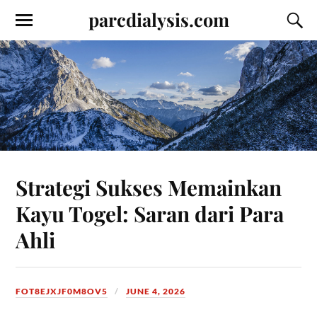
parcdialysis.com
Strategi Sukses Memainkan
Kayu Togel: Saran dari Para
Ahli
FOT8EJXJF0M8OV5
JUNE 4, 2026