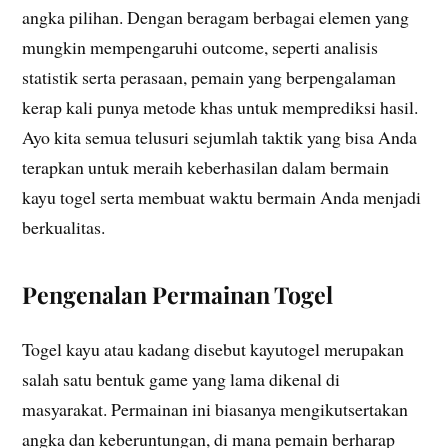
angka pilihan. Dengan beragam berbagai elemen yang
mungkin mempengaruhi outcome, seperti analisis
statistik serta perasaan, pemain yang berpengalaman
kerap kali punya metode khas untuk memprediksi hasil.
Ayo kita semua telusuri sejumlah taktik yang bisa Anda
terapkan untuk meraih keberhasilan dalam bermain
kayu togel serta membuat waktu bermain Anda menjadi
berkualitas.
Pengenalan Permainan Togel
Togel kayu atau kadang disebut kayutogel merupakan
salah satu bentuk game yang lama dikenal di
masyarakat. Permainan ini biasanya mengikutsertakan
angka dan keberuntungan, di mana pemain berharap