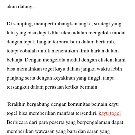
akan datang.
Di samping, mempertimbangkan angka, strategi yang
lain yang bisa dapat dilakukan adalah mengelola modal
dengan tepat. Jangan terburu-buru dalam bertaruh,
tetapi cobalah untuk menentukan limit harian dalam
belanja. Dengan mengelola modal dengan efisien, kami
bisa memainkan togel kayu dalam jangka waktu lebih
panjang serta dengan keyakinan yang tinggi, tanpa
tersangkut dalam perasaan ketika bermain.
Terakhir, bergabung dengan komunitas pemain kayu
togel bisa memberikan manfaat tersendiri.
kayu togel
Berbicara dari para peserta yang berpengalaman dapat
memberikan wawasan yang baru dan saran yang