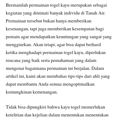
Bermainlah permainan togel kayu merupakan sebagai
kegiatan yang diminati banyak individu di Tanah Air.
Permainan tersebut bukan hanya memberikan
kesenangan, tapi juga memberikan kesempatan bagi
pemain agar mendapatkan keuntungan yang sangat yang
menggiurkan. Akan tetapi, agar bisa dapat berhasil
ketika menghadapi permainan togel kayu, diperlukan
rencana yang baik serta pemahaman yang dalam
mengenai bagaimana permainan ini berjalan. Dalam
artikel ini, kami akan membahas tips-tips dari ahli yang
dapat membantu Anda semua mengoptimalkan
kemungkinan kemenangan.
Tidak bisa dipungkiri bahwa kayu togel memerlukan
ketelitian dan kejelian dalam menentukan menentukan