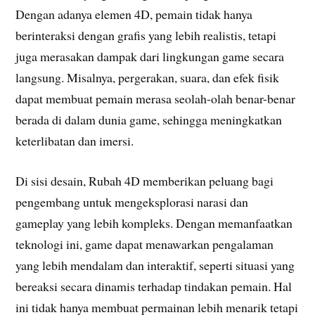
Dengan adanya elemen 4D, pemain tidak hanya
berinteraksi dengan grafis yang lebih realistis, tetapi
juga merasakan dampak dari lingkungan game secara
langsung. Misalnya, pergerakan, suara, dan efek fisik
dapat membuat pemain merasa seolah-olah benar-benar
berada di dalam dunia game, sehingga meningkatkan
keterlibatan dan imersi.
Di sisi desain, Rubah 4D memberikan peluang bagi
pengembang untuk mengeksplorasi narasi dan
gameplay yang lebih kompleks. Dengan memanfaatkan
teknologi ini, game dapat menawarkan pengalaman
yang lebih mendalam dan interaktif, seperti situasi yang
bereaksi secara dinamis terhadap tindakan pemain. Hal
ini tidak hanya membuat permainan lebih menarik tetapi