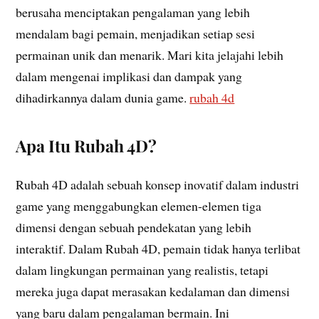
berusaha menciptakan pengalaman yang lebih
mendalam bagi pemain, menjadikan setiap sesi
permainan unik dan menarik. Mari kita jelajahi lebih
dalam mengenai implikasi dan dampak yang
dihadirkannya dalam dunia game.
rubah 4d
Apa Itu Rubah 4D?
Rubah 4D adalah sebuah konsep inovatif dalam industri
game yang menggabungkan elemen-elemen tiga
dimensi dengan sebuah pendekatan yang lebih
interaktif. Dalam Rubah 4D, pemain tidak hanya terlibat
dalam lingkungan permainan yang realistis, tetapi
mereka juga dapat merasakan kedalaman dan dimensi
yang baru dalam pengalaman bermain. Ini