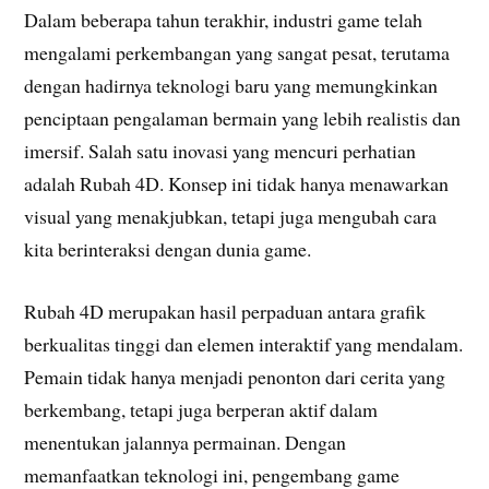
Dalam beberapa tahun terakhir, industri game telah
mengalami perkembangan yang sangat pesat, terutama
dengan hadirnya teknologi baru yang memungkinkan
penciptaan pengalaman bermain yang lebih realistis dan
imersif. Salah satu inovasi yang mencuri perhatian
adalah Rubah 4D. Konsep ini tidak hanya menawarkan
visual yang menakjubkan, tetapi juga mengubah cara
kita berinteraksi dengan dunia game.
Rubah 4D merupakan hasil perpaduan antara grafik
berkualitas tinggi dan elemen interaktif yang mendalam.
Pemain tidak hanya menjadi penonton dari cerita yang
berkembang, tetapi juga berperan aktif dalam
menentukan jalannya permainan. Dengan
memanfaatkan teknologi ini, pengembang game