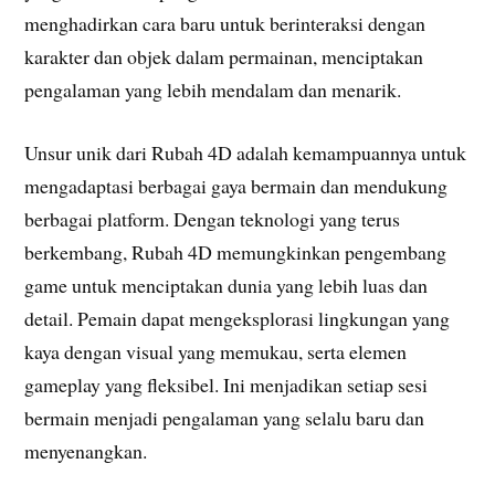
menghadirkan cara baru untuk berinteraksi dengan
karakter dan objek dalam permainan, menciptakan
pengalaman yang lebih mendalam dan menarik.
Unsur unik dari Rubah 4D adalah kemampuannya untuk
mengadaptasi berbagai gaya bermain dan mendukung
berbagai platform. Dengan teknologi yang terus
berkembang, Rubah 4D memungkinkan pengembang
game untuk menciptakan dunia yang lebih luas dan
detail. Pemain dapat mengeksplorasi lingkungan yang
kaya dengan visual yang memukau, serta elemen
gameplay yang fleksibel. Ini menjadikan setiap sesi
bermain menjadi pengalaman yang selalu baru dan
menyenangkan.