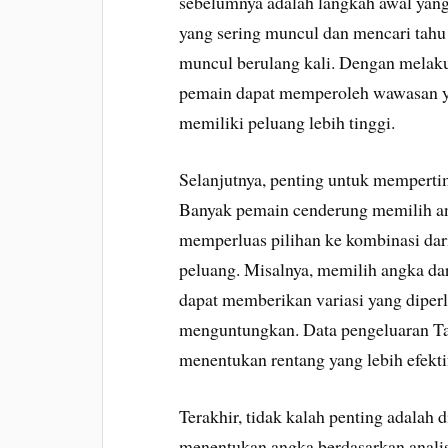
sebelumnya adalah langkah awal yang
yang sering muncul dan mencari tahu
muncul berulang kali. Dengan melaku
pemain dapat memperoleh wawasan ya
memiliki peluang lebih tinggi.
Selanjutnya, penting untuk mempert
Banyak pemain cenderung memilih ang
memperluas pilihan ke kombinasi dar
peluang. Misalnya, memilih angka da
dapat memberikan variasi yang diper
menguntungkan. Data pengeluaran Ta
menentukan rentang yang lebih efekti
Terakhir, tidak kalah penting adalah 
menentukan angka berdasarkan analis