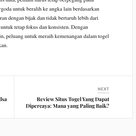
tergoda untuk beralih ke angka lain berdasarkan
an dengan bijak dan tidak bertaruh lebih dari
tuk tetap fokus dan konsisten. Dengan
lin, peluang untuk meraih kemenangan dalam togel
kan.
NEXT
lsa
Review Situs Togel Yang Dapat
Dipercaya: Mana yang Paling Baik?