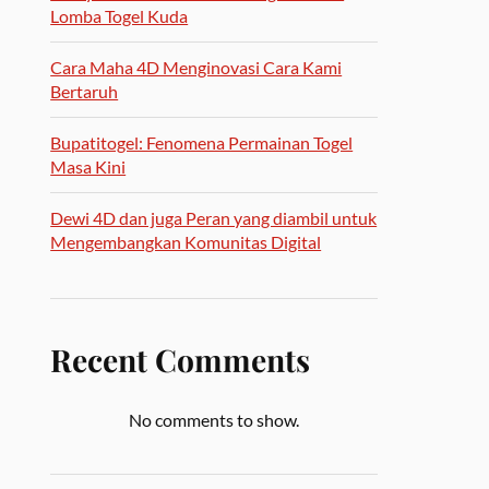
Lomba Togel Kuda
Cara Maha 4D Menginovasi Cara Kami
Bertaruh
Bupatitogel: Fenomena Permainan Togel
Masa Kini
Dewi 4D dan juga Peran yang diambil untuk
Mengembangkan Komunitas Digital
Recent Comments
No comments to show.