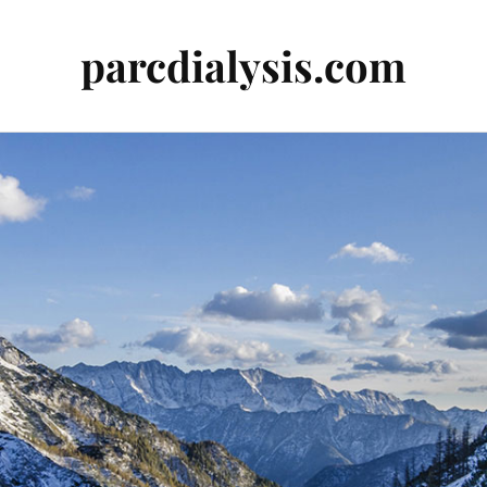
parcdialysis.com