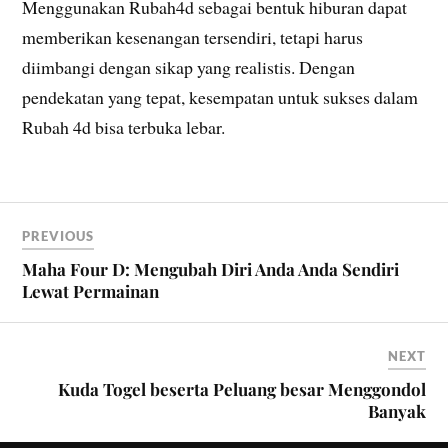
Menggunakan Rubah4d sebagai bentuk hiburan dapat
memberikan kesenangan tersendiri, tetapi harus
diimbangi dengan sikap yang realistis. Dengan
pendekatan yang tepat, kesempatan untuk sukses dalam
Rubah 4d bisa terbuka lebar.
PREVIOUS
Maha Four D: Mengubah Diri Anda Anda Sendiri
Lewat Permainan
NEXT
Kuda Togel beserta Peluang besar Menggondol
Banyak