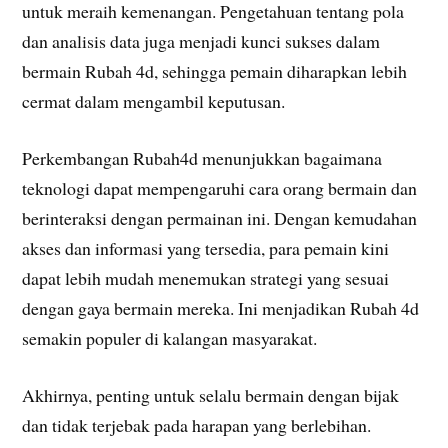
untuk meraih kemenangan. Pengetahuan tentang pola
dan analisis data juga menjadi kunci sukses dalam
bermain Rubah 4d, sehingga pemain diharapkan lebih
cermat dalam mengambil keputusan.
Perkembangan Rubah4d menunjukkan bagaimana
teknologi dapat mempengaruhi cara orang bermain dan
berinteraksi dengan permainan ini. Dengan kemudahan
akses dan informasi yang tersedia, para pemain kini
dapat lebih mudah menemukan strategi yang sesuai
dengan gaya bermain mereka. Ini menjadikan Rubah 4d
semakin populer di kalangan masyarakat.
Akhirnya, penting untuk selalu bermain dengan bijak
dan tidak terjebak pada harapan yang berlebihan.