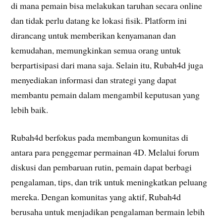
di mana pemain bisa melakukan taruhan secara online
dan tidak perlu datang ke lokasi fisik. Platform ini
dirancang untuk memberikan kenyamanan dan
kemudahan, memungkinkan semua orang untuk
berpartisipasi dari mana saja. Selain itu, Rubah4d juga
menyediakan informasi dan strategi yang dapat
membantu pemain dalam mengambil keputusan yang
lebih baik.
Rubah4d berfokus pada membangun komunitas di
antara para penggemar permainan 4D. Melalui forum
diskusi dan pembaruan rutin, pemain dapat berbagi
pengalaman, tips, dan trik untuk meningkatkan peluang
mereka. Dengan komunitas yang aktif, Rubah4d
berusaha untuk menjadikan pengalaman bermain lebih