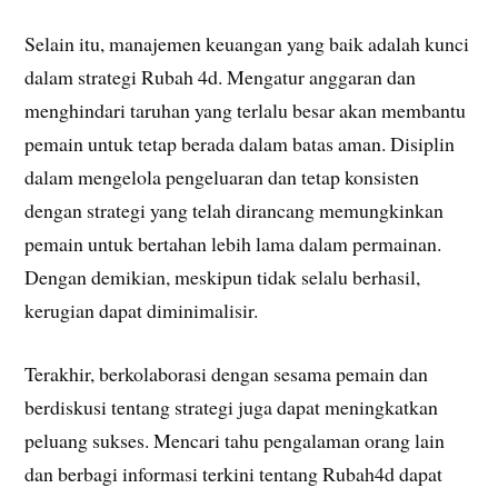
Selain itu, manajemen keuangan yang baik adalah kunci
dalam strategi Rubah 4d. Mengatur anggaran dan
menghindari taruhan yang terlalu besar akan membantu
pemain untuk tetap berada dalam batas aman. Disiplin
dalam mengelola pengeluaran dan tetap konsisten
dengan strategi yang telah dirancang memungkinkan
pemain untuk bertahan lebih lama dalam permainan.
Dengan demikian, meskipun tidak selalu berhasil,
kerugian dapat diminimalisir.
Terakhir, berkolaborasi dengan sesama pemain dan
berdiskusi tentang strategi juga dapat meningkatkan
peluang sukses. Mencari tahu pengalaman orang lain
dan berbagi informasi terkini tentang Rubah4d dapat