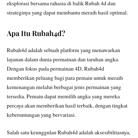
eksplorasi bersama rahasia di balik Rubah 4d dan
strateginya yang dapat membantu meraih hasil optimal.
Apa Itu Rubah4d?
Rubah4d adalah sebuah platform yang menawarkan
layanan dalam dunia permainan dan taruhan angka.
Dengan fokus pada permainan 4D, Rubah4d
memberikan peluang bagi para pemain untuk meraih
kemenangan melalui berbagai jenis permainan yang
tersedia. Pemain dapat memilih angka yang mereka
percaya akan memberikan hasil terbaik, dengan tingkat
keberuntungan yang bervariasi.
Salah satu keunggulan Rubah4d adalah aksesibilitasnya,