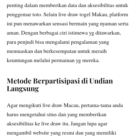
penting dalam memberikan data dan aksesibilitas untuk
penggemar toto. Selain live draw togel Makau, platform
ini pun menawarkan sensasi bermain yang nyaman serta
aman. Dengan berbagai ciri istimewa yg ditawarkan,
para penjudi bisa mengalami pengalaman yang
memuaskan dan berkesempatan untuk meraih
keuntungan melalui permainan yg mereka.
Metode Berpartisipasi di Undian
Langsung
Agar mengikuti live draw Macau, pertama-tama anda
harus mengetahui situs dan yang memberikan
aksesibilitas ke live draw itu. Jangan lupa agar
mengambil website yang resmi dan yang memiliki