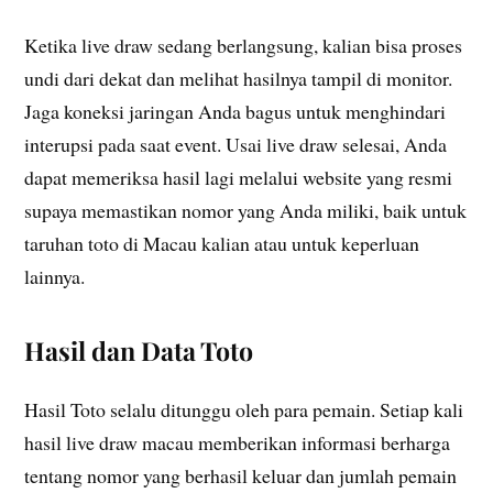
Ketika live draw sedang berlangsung, kalian bisa proses
undi dari dekat dan melihat hasilnya tampil di monitor.
Jaga koneksi jaringan Anda bagus untuk menghindari
interupsi pada saat event. Usai live draw selesai, Anda
dapat memeriksa hasil lagi melalui website yang resmi
supaya memastikan nomor yang Anda miliki, baik untuk
taruhan toto di Macau kalian atau untuk keperluan
lainnya.
Hasil dan Data Toto
Hasil Toto selalu ditunggu oleh para pemain. Setiap kali
hasil live draw macau memberikan informasi berharga
tentang nomor yang berhasil keluar dan jumlah pemain