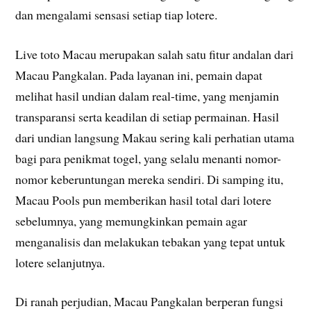
dan mengalami sensasi setiap tiap lotere.
Live toto Macau merupakan salah satu fitur andalan dari
Macau Pangkalan. Pada layanan ini, pemain dapat
melihat hasil undian dalam real-time, yang menjamin
transparansi serta keadilan di setiap permainan. Hasil
dari undian langsung Makau sering kali perhatian utama
bagi para penikmat togel, yang selalu menanti nomor-
nomor keberuntungan mereka sendiri. Di samping itu,
Macau Pools pun memberikan hasil total dari lotere
sebelumnya, yang memungkinkan pemain agar
menganalisis dan melakukan tebakan yang tepat untuk
lotere selanjutnya.
Di ranah perjudian, Macau Pangkalan berperan fungsi