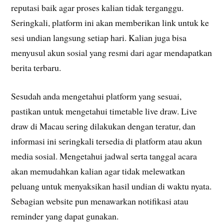
reputasi baik agar proses kalian tidak terganggu.
Seringkali, platform ini akan memberikan link untuk ke
sesi undian langsung setiap hari. Kalian juga bisa
menyusul akun sosial yang resmi dari agar mendapatkan
berita terbaru.
Sesudah anda mengetahui platform yang sesuai,
pastikan untuk mengetahui timetable live draw. Live
draw di Macau sering dilakukan dengan teratur, dan
informasi ini seringkali tersedia di platform atau akun
media sosial. Mengetahui jadwal serta tanggal acara
akan memudahkan kalian agar tidak melewatkan
peluang untuk menyaksikan hasil undian di waktu nyata.
Sebagian website pun menawarkan notifikasi atau
reminder yang dapat gunakan.