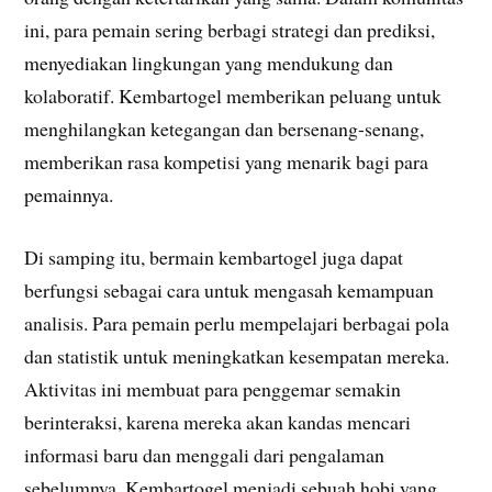
ini, para pemain sering berbagi strategi dan prediksi,
menyediakan lingkungan yang mendukung dan
kolaboratif. Kembartogel memberikan peluang untuk
menghilangkan ketegangan dan bersenang-senang,
memberikan rasa kompetisi yang menarik bagi para
pemainnya.
Di samping itu, bermain kembartogel juga dapat
berfungsi sebagai cara untuk mengasah kemampuan
analisis. Para pemain perlu mempelajari berbagai pola
dan statistik untuk meningkatkan kesempatan mereka.
Aktivitas ini membuat para penggemar semakin
berinteraksi, karena mereka akan kandas mencari
informasi baru dan menggali dari pengalaman
sebelumnya. Kembartogel menjadi sebuah hobi yang