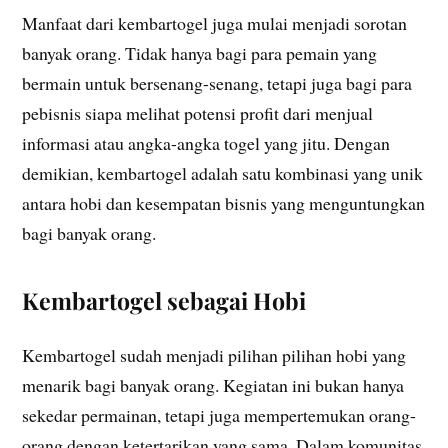
Manfaat dari kembartogel juga mulai menjadi sorotan
banyak orang. Tidak hanya bagi para pemain yang
bermain untuk bersenang-senang, tetapi juga bagi para
pebisnis siapa melihat potensi profit dari menjual
informasi atau angka-angka togel yang jitu. Dengan
demikian, kembartogel adalah satu kombinasi yang unik
antara hobi dan kesempatan bisnis yang menguntungkan
bagi banyak orang.
Kembartogel sebagai Hobi
Kembartogel sudah menjadi pilihan pilihan hobi yang
menarik bagi banyak orang. Kegiatan ini bukan hanya
sekedar permainan, tetapi juga mempertemukan orang-
orang dengan ketertarikan yang sama. Dalam komunitas