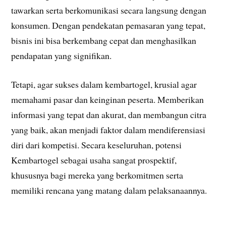
tawarkan serta berkomunikasi secara langsung dengan
konsumen. Dengan pendekatan pemasaran yang tepat,
bisnis ini bisa berkembang cepat dan menghasilkan
pendapatan yang signifikan.
Tetapi, agar sukses dalam kembartogel, krusial agar
memahami pasar dan keinginan peserta. Memberikan
informasi yang tepat dan akurat, dan membangun citra
yang baik, akan menjadi faktor dalam mendiferensiasi
diri dari kompetisi. Secara keseluruhan, potensi
Kembartogel sebagai usaha sangat prospektif,
khususnya bagi mereka yang berkomitmen serta
memiliki rencana yang matang dalam pelaksanaannya.