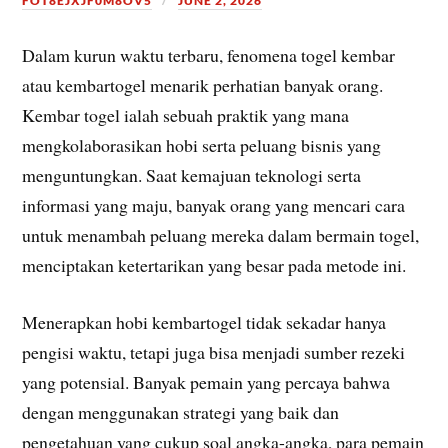
FOT8EJXJF0M8OV5
JUNE 2, 2026
Dalam kurun waktu terbaru, fenomena togel kembar
atau kembartogel menarik perhatian banyak orang.
Kembar togel ialah sebuah praktik yang mana
mengkolaborasikan hobi serta peluang bisnis yang
menguntungkan. Saat kemajuan teknologi serta
informasi yang maju, banyak orang yang mencari cara
untuk menambah peluang mereka dalam bermain togel,
menciptakan ketertarikan yang besar pada metode ini.
Menerapkan hobi kembartogel tidak sekadar hanya
pengisi waktu, tetapi juga bisa menjadi sumber rezeki
yang potensial. Banyak pemain yang percaya bahwa
dengan menggunakan strategi yang baik dan
pengetahuan yang cukup soal angka-angka, para pemain