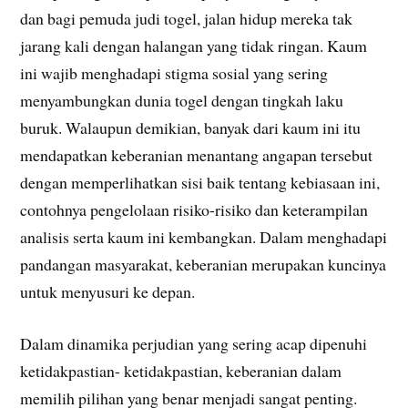
dan bagi pemuda judi togel, jalan hidup mereka tak
jarang kali dengan halangan yang tidak ringan. Kaum
ini wajib menghadapi stigma sosial yang sering
menyambungkan dunia togel dengan tingkah laku
buruk. Walaupun demikian, banyak dari kaum ini itu
mendapatkan keberanian menantang angapan tersebut
dengan memperlihatkan sisi baik tentang kebiasaan ini,
contohnya pengelolaan risiko-risiko dan keterampilan
analisis serta kaum ini kembangkan. Dalam menghadapi
pandangan masyarakat, keberanian merupakan kuncinya
untuk menyusuri ke depan.
Dalam dinamika perjudian yang sering acap dipenuhi
ketidakpastian- ketidakpastian, keberanian dalam
memilih pilihan yang benar menjadi sangat penting.