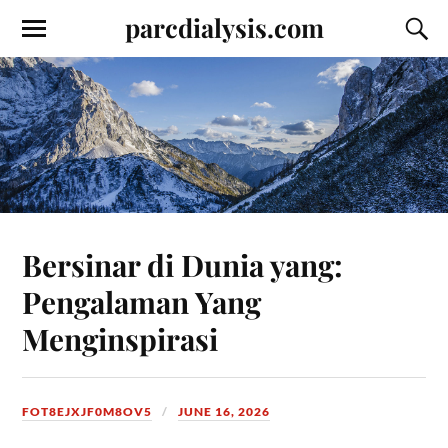
parcdialysis.com
Bersinar di Dunia yang:
Pengalaman Yang
Menginspirasi
FOT8EJXJF0M8OV5
JUNE 16, 2026