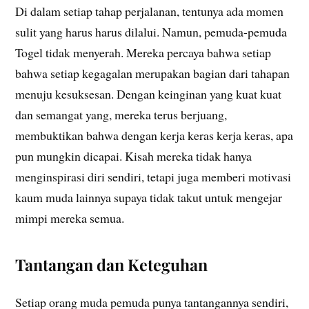
Di dalam setiap tahap perjalanan, tentunya ada momen
sulit yang harus harus dilalui. Namun, pemuda-pemuda
Togel tidak menyerah. Mereka percaya bahwa setiap
bahwa setiap kegagalan merupakan bagian dari tahapan
menuju kesuksesan. Dengan keinginan yang kuat kuat
dan semangat yang, mereka terus berjuang,
membuktikan bahwa dengan kerja keras kerja keras, apa
pun mungkin dicapai. Kisah mereka tidak hanya
menginspirasi diri sendiri, tetapi juga memberi motivasi
kaum muda lainnya supaya tidak takut untuk mengejar
mimpi mereka semua.
Tantangan dan Keteguhan
Setiap orang muda pemuda punya tantangannya sendiri,