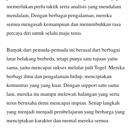
memerlukan perlu taktik serta analisis yang mendalam
mendalam. Dengan berbagai pengalaman, mereka
semua mengasah kemampuan dan menumbuhkan rasa
percaya diri untuk selalu maju terus.
Banyak dari pemuda-pemuda ini berasal dari berbagai
latar belakang berbeda, tetapi punya satu tujuan yaitu
sama, yaitu mencapai sukses melalui judi Togel. Mereka
berbagi ilmu dan pengalaman hidup, menciptakan
komunitas yang yang kuat. Dengan support satu sama
lain, mereka itu mampu melewati halangan yang serta
terus berusaha demi mencapai impian. Setiap langkah
yang menjadi menjadi pembelajaran yang berharga yang
menciptakan karakter dan mental mereka semua.