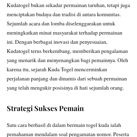
Kudatogel bukan sekadar permainan taruhan, tetapi juga
menciptakan budaya dan tradisi di antara komunitas.
Sejumlah acara dan lomba diselenggarakan untuk
meningkatkan minat masyarakat terhadap permainan
ini. Dengan berbagai inovasi dan penyesuaian,
Kudatogel terus berkembang, memberikan pengalaman
yang menarik dan menyenangkan bagi pemainnya. Oleh
karena itu, sejarah Kuda Togel mencerminkan
perjalanan panjang dan dinamis dari sebuah permainan
yang telah mengukir posisinya di hati sejumlah orang.
Strategi Sukses Pemain
Satu cara berhasil di dalam bermain togel kuda ialah
pemahaman mendalam soal pengamatan nomor. Peserta