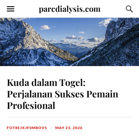
parcdialysis.com
Kuda dalam Togel:
Perjalanan Sukses Pemain
Profesional
FOT8EJXJF0M8OV5
MAY 23, 2026