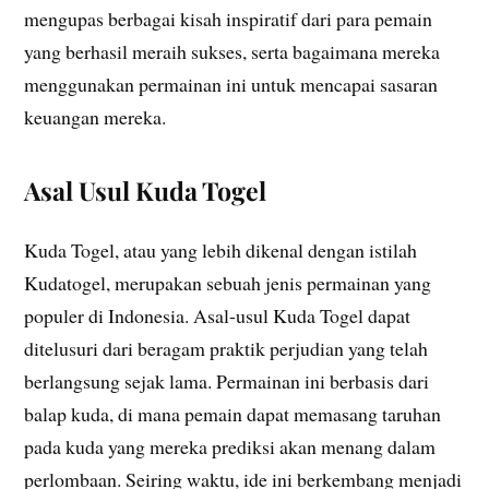
mengupas berbagai kisah inspiratif dari para pemain
yang berhasil meraih sukses, serta bagaimana mereka
menggunakan permainan ini untuk mencapai sasaran
keuangan mereka.
Asal Usul Kuda Togel
Kuda Togel, atau yang lebih dikenal dengan istilah
Kudatogel, merupakan sebuah jenis permainan yang
populer di Indonesia. Asal-usul Kuda Togel dapat
ditelusuri dari beragam praktik perjudian yang telah
berlangsung sejak lama. Permainan ini berbasis dari
balap kuda, di mana pemain dapat memasang taruhan
pada kuda yang mereka prediksi akan menang dalam
perlombaan. Seiring waktu, ide ini berkembang menjadi