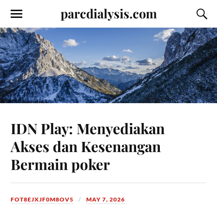
parcdialysis.com
IDN Play: Menyediakan
Akses dan Kesenangan
Bermain poker
FOT8EJXJF0M8OV5
MAY 7, 2026