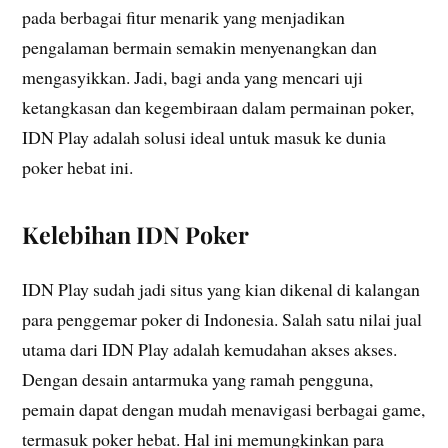
pada berbagai fitur menarik yang menjadikan
pengalaman bermain semakin menyenangkan dan
mengasyikkan. Jadi, bagi anda yang mencari uji
ketangkasan dan kegembiraan dalam permainan poker,
IDN Play adalah solusi ideal untuk masuk ke dunia
poker hebat ini.
Kelebihan IDN Poker
IDN Play sudah jadi situs yang kian dikenal di kalangan
para penggemar poker di Indonesia. Salah satu nilai jual
utama dari IDN Play adalah kemudahan akses akses.
Dengan desain antarmuka yang ramah pengguna,
pemain dapat dengan mudah menavigasi berbagai game,
termasuk poker hebat. Hal ini memungkinkan para