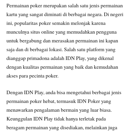
Permainan poker merupakan salah satu jenis permainan
kartu yang sangat diminati di berbagai negara. Di negeri
ini, popularitas poker semakin melonjak karena
munculnya situs online yang memudahkan pengguna
untuk bergabung dan merasakan permainan ini kapan
saja dan di berbagai lokasi. Salah satu platform yang
dianggap primadona adalah IDN Play, yang dikenal
dengan kualitas permainan yang baik dan kemudahan
akses para pecinta poker.
Dengan IDN Play, anda bisa mengetahui berbagai jenis
permainan poker hebat, termasuk IDN Poker yang
menawarkan pengalaman bermain yang luar biasa.
Keunggulan IDN Play tidak hanya terletak pada
beragam permainan yang disediakan, melainkan juga