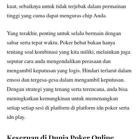
kuat, sebaiknya untuk tidak terjebak dalam permainan
tinggi yang cuma dapat menguras chip Anda.
Yang terakhir, penting untuk selalu bermain dengan
sabar serta tepat waktu. Poker hebat bukan hanya
tentang soal kombinasi yang kita miliki, melainkan juga
seputar cara anda mengendalikan perasaan dan
mengambil keputusan yang logis. Hindari terlarut dalam
emosi dan tergesa-gesa dalam mengambil keputusan.
Dengan strategi yang tenang serta terencana, anda bisa
meningkatkan kemungkinan untuk memenangkan
setiap setiap sesi di platform di platform idn poker serta
idn play.
Keseruan di Dunia Poker Online