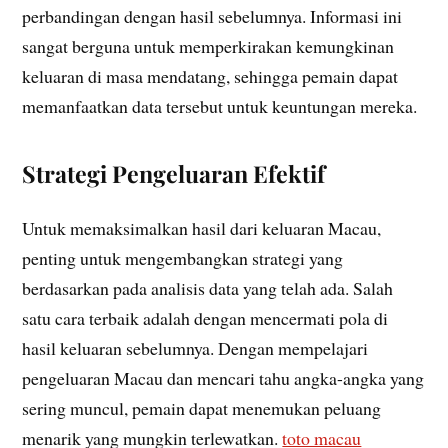
perbandingan dengan hasil sebelumnya. Informasi ini
sangat berguna untuk memperkirakan kemungkinan
keluaran di masa mendatang, sehingga pemain dapat
memanfaatkan data tersebut untuk keuntungan mereka.
Strategi Pengeluaran Efektif
Untuk memaksimalkan hasil dari keluaran Macau,
penting untuk mengembangkan strategi yang
berdasarkan pada analisis data yang telah ada. Salah
satu cara terbaik adalah dengan mencermati pola di
hasil keluaran sebelumnya. Dengan mempelajari
pengeluaran Macau dan mencari tahu angka-angka yang
sering muncul, pemain dapat menemukan peluang
menarik yang mungkin terlewatkan.
toto macau