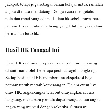
jackpot, tetapi juga sebagai bahan belajar untuk ramalan
angka di masa mendatang. Dengan cara mengetahui
pola dan trend yang ada pada data hk sebelumnya, para
pemain bisa membuat peluang yang lebih banyak dalam
permainan lotto hk.
Hasil HK Tanggal Ini
Hasil HK saat ini merupakan salah satu momen yang
dinanti-nanti oleh beberapa pecinta togel Hongkong.
Setiap hasil hasil HK memberikan ekspektasi bagi
pemain untuk meraih kemenangan. Dalam event live
draw HK, angka-angka tersebut ditayangkan secara
langsung, maka para pemain dapat menyaksikan angka-
angka yang muncul dengan seketika. Situasi ini