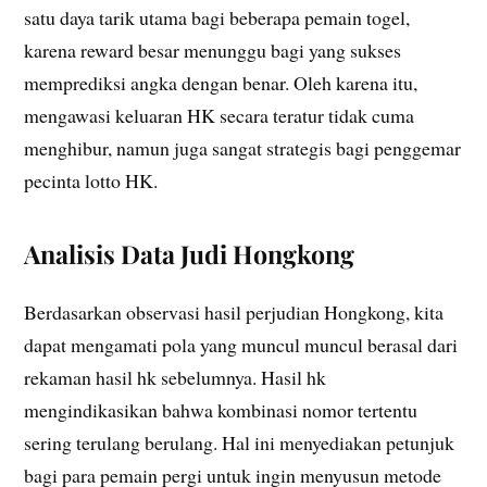
satu daya tarik utama bagi beberapa pemain togel,
karena reward besar menunggu bagi yang sukses
memprediksi angka dengan benar. Oleh karena itu,
mengawasi keluaran HK secara teratur tidak cuma
menghibur, namun juga sangat strategis bagi penggemar
pecinta lotto HK.
Analisis Data Judi Hongkong
Berdasarkan observasi hasil perjudian Hongkong, kita
dapat mengamati pola yang muncul muncul berasal dari
rekaman hasil hk sebelumnya. Hasil hk
mengindikasikan bahwa kombinasi nomor tertentu
sering terulang berulang. Hal ini menyediakan petunjuk
bagi para pemain pergi untuk ingin menyusun metode