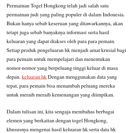
Permainan Togel Hongkong telah jadi salah satu
permainan judi yang paling populer di dalam Indonesia.
Bukan hanya sebab keseruan yang ditawarkannya, akan
tetapi juga sebab banyaknya informasi serta hasil
keluaran yang dapat diakses oleh para para pemain.
Setiap produk pengeluaran hk menjadi amat krusial bagi
para pemain untuk mempelajari dan menentukan
nomor-nomor yang berpeluang tinggi keluar di masa
depan.
keluaran hk
Dengan menggunakan data yang
tepat, para pemain bisa menambah peluang mereka
untuk meraih meraih kemenangan yang diimpikan.
Dalam tulisan ini, kita sengaja membahas berbagai
elemen yang berkaitan dengan togel Hongkong,
khususnya mengenai hasil keluaran hk serta data hk