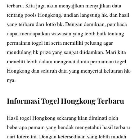
terbaru. Kita juga akan menyajikan menyajikan data
tentang pools Hongkong, undian langsung hk, dan hasil
yang terbaru dari lotto hk. Dengan demikian, pembaca
dapat mendapatkan wawasan yang lebih baik tentang
permainan togel ini serta memiliki peluang agar
mendulang hk prize yang sangat diidamkan. Mari kita
meneliti lebih dalam mengenai dunia permainan togel
Hongkong dan seluruh data yang menyertai keluaran hk-
nya.
Informasi Togel Hongkong Terbaru
Hasil togel Hongkong sekarang kian diminati oleh
beberapa pemain yang hendak mengetahui hasil terbaru
dari lotere ini. Dengan ketersediaan yang lebih mudah