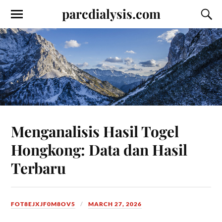
parcdialysis.com
Menganalisis Hasil Togel
Hongkong: Data dan Hasil
Terbaru
FOT8EJXJF0M8OV5
MARCH 27, 2026