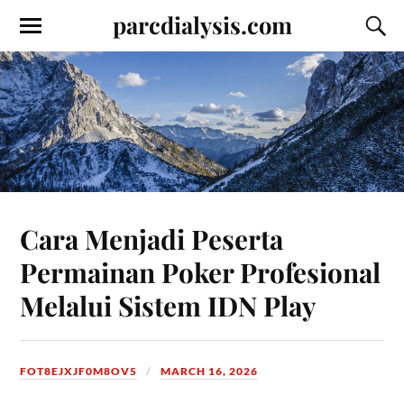
parcdialysis.com
Cara Menjadi Peserta
Permainan Poker Profesional
Melalui Sistem IDN Play
FOT8EJXJF0M8OV5
MARCH 16, 2026