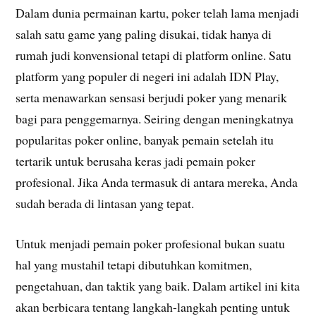
Dalam dunia permainan kartu, poker telah lama menjadi
salah satu game yang paling disukai, tidak hanya di
rumah judi konvensional tetapi di platform online. Satu
platform yang populer di negeri ini adalah IDN Play,
serta menawarkan sensasi berjudi poker yang menarik
bagi para penggemarnya. Seiring dengan meningkatnya
popularitas poker online, banyak pemain setelah itu
tertarik untuk berusaha keras jadi pemain poker
profesional. Jika Anda termasuk di antara mereka, Anda
sudah berada di lintasan yang tepat.
Untuk menjadi pemain poker profesional bukan suatu
hal yang mustahil tetapi dibutuhkan komitmen,
pengetahuan, dan taktik yang baik. Dalam artikel ini kita
akan berbicara tentang langkah-langkah penting untuk