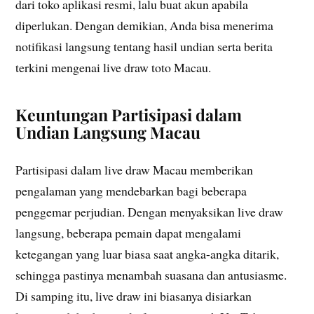
dari toko aplikasi resmi, lalu buat akun apabila
diperlukan. Dengan demikian, Anda bisa menerima
notifikasi langsung tentang hasil undian serta berita
terkini mengenai live draw toto Macau.
Keuntungan Partisipasi dalam
Undian Langsung Macau
Partisipasi dalam live draw Macau memberikan
pengalaman yang mendebarkan bagi beberapa
penggemar perjudian. Dengan menyaksikan live draw
langsung, beberapa pemain dapat mengalami
ketegangan yang luar biasa saat angka-angka ditarik,
sehingga pastinya menambah suasana dan antusiasme.
Di samping itu, live draw ini biasanya disiarkan