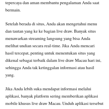
tepercaya dan aman membantu pengalaman Anda saat
bermain.
Setelah berada di situs, Anda akan mengetahui menu
dan tautan yang ke ke bagian live draw. Banyak situs
menawarkan streaming langsung yang bisa Anda
melihat undian secara real-time. Jika Anda mencari
hasil tercepat, penting untuk menentukan situs yang
dikenal sebagai terbaik dalam live draw Macau hari ini,
sehingga Anda tak ketinggalan informasi atau hasil
yang.
Jika Anda lebih suka mendapat informasi melalui
aplikasi, banyak platform sering memberikan aplikasi
mobile khusus live draw Macau. Unduh aplikasi tersebut