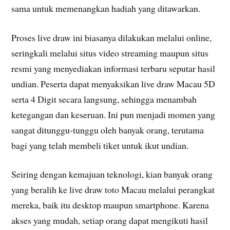
sama untuk memenangkan hadiah yang ditawarkan.
Proses live draw ini biasanya dilakukan melalui online,
seringkali melalui situs video streaming maupun situs
resmi yang menyediakan informasi terbaru seputar hasil
undian. Peserta dapat menyaksikan live draw Macau 5D
serta 4 Digit secara langsung, sehingga menambah
ketegangan dan keseruan. Ini pun menjadi momen yang
sangat ditunggu-tunggu oleh banyak orang, terutama
bagi yang telah membeli tiket untuk ikut undian.
Seiring dengan kemajuan teknologi, kian banyak orang
yang beralih ke live draw toto Macau melalui perangkat
mereka, baik itu desktop maupun smartphone. Karena
akses yang mudah, setiap orang dapat mengikuti hasil