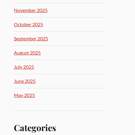
November 2025
October 2025
September 2025
August 2025
July 2025
June 2025
May 2025
Categories