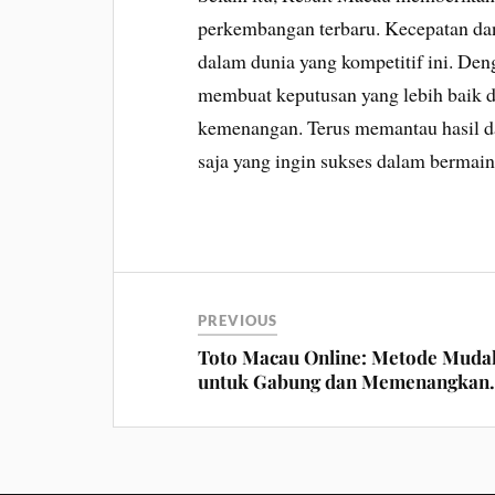
perkembangan terbaru. Kecepatan dan 
dalam dunia yang kompetitif ini. De
membuat keputusan yang lebih baik 
kemenangan. Terus memantau hasil da
saja yang ingin sukses dalam bermai
PREVIOUS
Toto Macau Online: Metode Muda
untuk Gabung dan Memenangkan