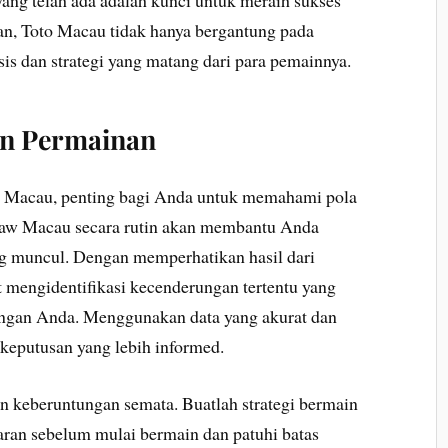
yang telah ada adalah kunci untuk meraih sukses
n, Toto Macau tidak hanya bergantung pada
sis dan strategi yang matang dari para pemainnya.
an Permainan
Macau, penting bagi Anda untuk memahami pola
Draw Macau secara rutin akan membantu Anda
ng muncul. Dengan memperhatikan hasil dari
mengidentifikasi kecenderungan tertentu yang
ngan Anda. Menggunakan data yang akurat dan
keputusan yang lebih informed.
n keberuntungan semata. Buatlah strategi bermain
aran sebelum mulai bermain dan patuhi batas