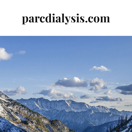
parcdialysis.com