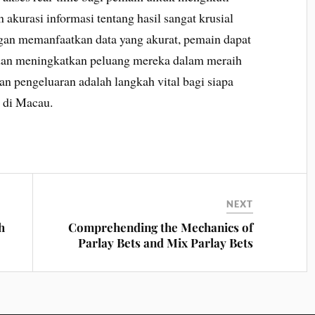
akurasi informasi tentang hasil sangat krusial
ngan memanfaatkan data yang akurat, pemain dapat
dan meningkatkan peluang mereka dalam meraih
n pengeluaran adalah langkah vital bagi siapa
n di Macau.
NEXT
h
Comprehending the Mechanics of
.
Parlay Bets and Mix Parlay Bets