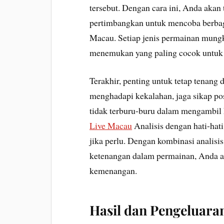
tersebut. Dengan cara ini, Anda akan 
pertimbangkan untuk mencoba berbag
Macau. Setiap jenis permainan mungk
menemukan yang paling cocok untuk 
Terakhir, penting untuk tetap tenang 
menghadapi kekalahan, jaga sikap pos
tidak terburu-buru dalam mengambil
Live Macau
Analisis dengan hati-hat
jika perlu. Dengan kombinasi analisis
ketenangan dalam permainan, Anda ak
kemenangan.
Hasil dan Pengeluar