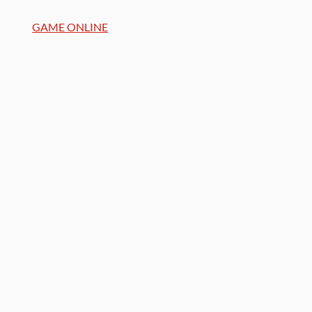
GAME ONLINE