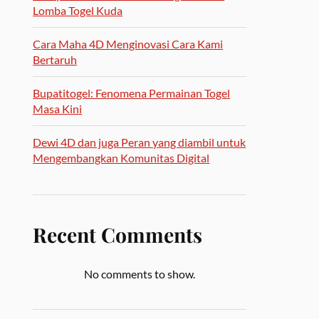
Lomba Togel Kuda
Cara Maha 4D Menginovasi Cara Kami
Bertaruh
Bupatitogel: Fenomena Permainan Togel
Masa Kini
Dewi 4D dan juga Peran yang diambil untuk
Mengembangkan Komunitas Digital
Recent Comments
No comments to show.