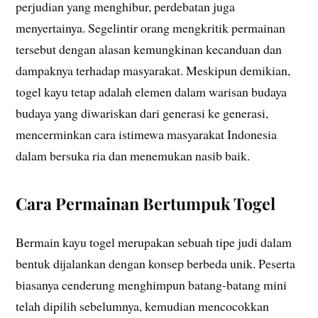
perjudian yang menghibur, perdebatan juga
menyertainya. Segelintir orang mengkritik permainan
tersebut dengan alasan kemungkinan kecanduan dan
dampaknya terhadap masyarakat. Meskipun demikian,
togel kayu tetap adalah elemen dalam warisan budaya
budaya yang diwariskan dari generasi ke generasi,
mencerminkan cara istimewa masyarakat Indonesia
dalam bersuka ria dan menemukan nasib baik.
Cara Permainan Bertumpuk Togel
Bermain kayu togel merupakan sebuah tipe judi dalam
bentuk dijalankan dengan konsep berbeda unik. Peserta
biasanya cenderung menghimpun batang-batang mini
telah dipilih sebelumnya, kemudian mencocokkan