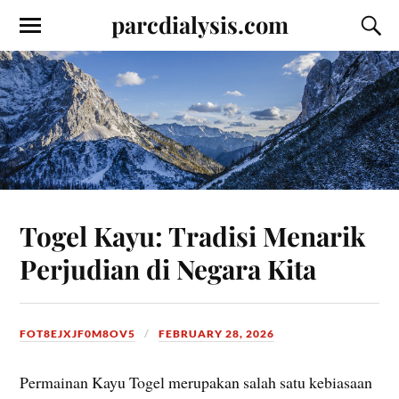
parcdialysis.com
Togel Kayu: Tradisi Menarik
Perjudian di Negara Kita
FOT8EJXJF0M8OV5
FEBRUARY 28, 2026
Permainan Kayu Togel merupakan salah satu kebiasaan