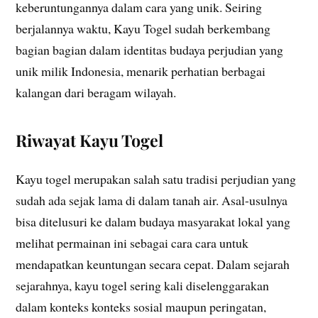
keberuntungannya dalam cara yang unik. Seiring
berjalannya waktu, Kayu Togel sudah berkembang
bagian bagian dalam identitas budaya perjudian yang
unik milik Indonesia, menarik perhatian berbagai
kalangan dari beragam wilayah.
Riwayat Kayu Togel
Kayu togel merupakan salah satu tradisi perjudian yang
sudah ada sejak lama di dalam tanah air. Asal-usulnya
bisa ditelusuri ke dalam budaya masyarakat lokal yang
melihat permainan ini sebagai cara cara untuk
mendapatkan keuntungan secara cepat. Dalam sejarah
sejarahnya, kayu togel sering kali diselenggarakan
dalam konteks konteks sosial maupun peringatan,