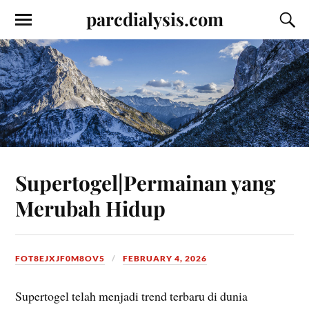
parcdialysis.com
Supertogel|Permainan yang
Merubah Hidup
FOT8EJXJF0M8OV5
FEBRUARY 4, 2026
Supertogel telah menjadi trend terbaru di dunia