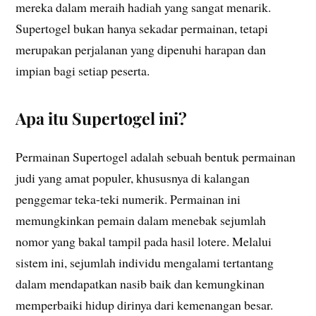
mereka dalam meraih hadiah yang sangat menarik.
Supertogel bukan hanya sekadar permainan, tetapi
merupakan perjalanan yang dipenuhi harapan dan
impian bagi setiap peserta.
Apa itu Supertogel ini?
Permainan Supertogel adalah sebuah bentuk permainan
judi yang amat populer, khususnya di kalangan
penggemar teka-teki numerik. Permainan ini
memungkinkan pemain dalam menebak sejumlah
nomor yang bakal tampil pada hasil lotere. Melalui
sistem ini, sejumlah individu mengalami tertantang
dalam mendapatkan nasib baik dan kemungkinan
memperbaiki hidup dirinya dari kemenangan besar.