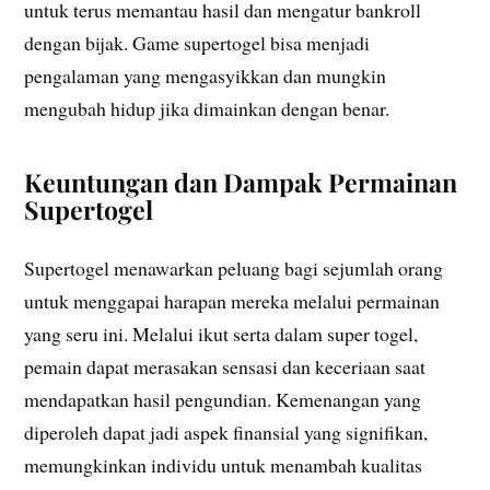
untuk terus memantau hasil dan mengatur bankroll
dengan bijak. Game supertogel bisa menjadi
pengalaman yang mengasyikkan dan mungkin
mengubah hidup jika dimainkan dengan benar.
Keuntungan dan Dampak Permainan
Supertogel
Supertogel menawarkan peluang bagi sejumlah orang
untuk menggapai harapan mereka melalui permainan
yang seru ini. Melalui ikut serta dalam super togel,
pemain dapat merasakan sensasi dan keceriaan saat
mendapatkan hasil pengundian. Kemenangan yang
diperoleh dapat jadi aspek finansial yang signifikan,
memungkinkan individu untuk menambah kualitas