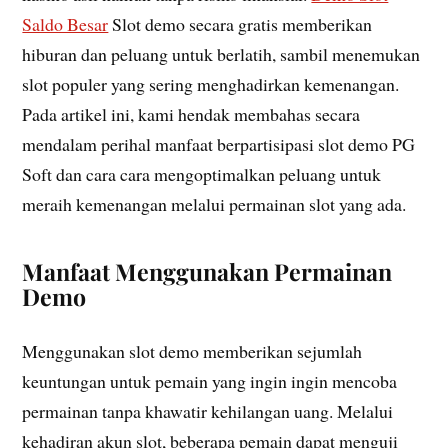
Saldo Besar
Slot demo secara gratis memberikan
hiburan dan peluang untuk berlatih, sambil menemukan
slot populer yang sering menghadirkan kemenangan.
Pada artikel ini, kami hendak membahas secara
mendalam perihal manfaat berpartisipasi slot demo PG
Soft dan cara cara mengoptimalkan peluang untuk
meraih kemenangan melalui permainan slot yang ada.
Manfaat Menggunakan Permainan
Demo
Menggunakan slot demo memberikan sejumlah
keuntungan untuk pemain yang ingin ingin mencoba
permainan tanpa khawatir kehilangan uang. Melalui
kehadiran akun slot, beberapa pemain dapat menguji