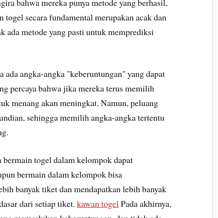
gira bahwa mereka punya metode yang berhasil,
n togel secara fundamental merupakan acak dan
ak ada metode yang pasti untuk memprediksi
wa ada angka-angka "keberuntungan" yang dapat
g percaya bahwa jika mereka terus memilih
ntuk menang akan meningkat. Namun, peluang
p undian, sehingga memilih angka-angka tertentu
ng.
a bermain togel dalam kelompok dapat
pun bermain dalam kelompok bisa
ih banyak tiket dan mendapatkan lebih banyak
asar dari setiap tiket.
kawan togel
Pada akhirnya,