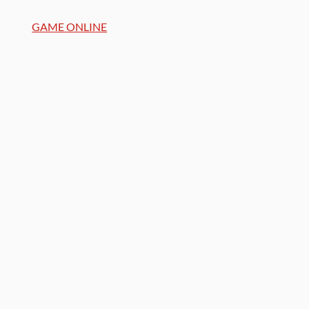
GAME ONLINE