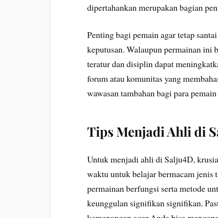
dipertahankan merupakan bagian pent
Penting bagi pemain agar tetap santa
keputusan. Walaupun permainan ini b
teratur dan disiplin dapat meningkat
forum atau komunitas yang membahas
wawasan tambahan bagi para pemain 
Tips Menjadi Ahli di 
Untuk menjadi ahli di Salju4D, krusi
waktu untuk belajar bermacam jenis 
permainan berfungsi serta metode u
keunggulan signifikan signifikan. Pa
kemenangan agar Anda bisa menganal