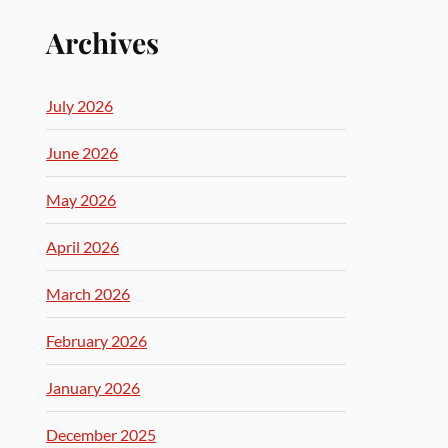
Archives
July 2026
June 2026
May 2026
April 2026
March 2026
February 2026
January 2026
December 2025