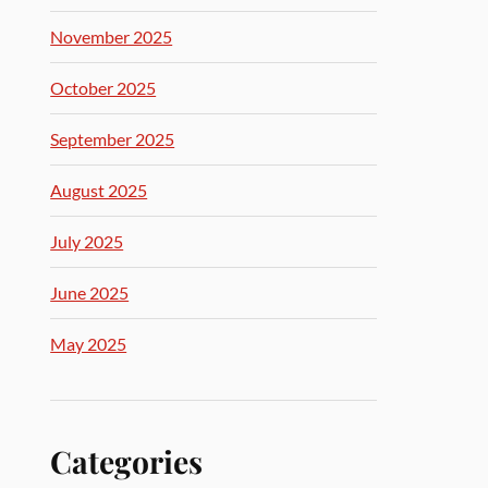
November 2025
October 2025
September 2025
August 2025
July 2025
June 2025
May 2025
Categories