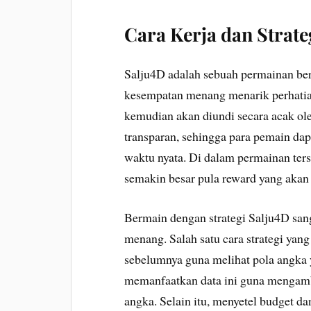
Cara Kerja dan Strat
Salju4D adalah sebuah permainan be
kesempatan menang menarik perhatia
kemudian akan diundi secara acak ole
transparan, sehingga para pemain da
waktu nyata. Di dalam permainan ters
semakin besar pula reward yang akan 
Bermain dengan strategi Salju4D sa
menang. Salah satu cara strategi yan
sebelumnya guna melihat pola angka 
memanfaatkan data ini guna mengamb
angka. Selain itu, menyetel budget da