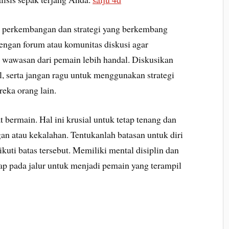
u perkembangan dan strategi yang berkembang
engan forum atau komunitas diskusi agar
wawasan dari pemain lebih handal. Diskusikan
, serta jangan ragu untuk menggunakan strategi
reka orang lain.
 bermain. Hal ini krusial untuk tetap tenang dan
an atau kekalahan. Tentukanlah batasan untuk diri
kuti batas tersebut. Memiliki mental disiplin dan
p pada jalur untuk menjadi pemain yang terampil