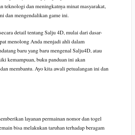
n teknologi dan meningkatnya minat masyarakat,
i dan mengendalikan game ini.
ecara detail tentang Salju 4D, mulai dari dasar-
dapat menolong Anda menjadi ahli dalam
ndatang baru yang baru mengenal Salju4D, atau
aiki kemampuan, buku panduan ini akan
dan membantu. Ayo kita awali petualangan ini dan
emberikan layanan permainan nomor dan togel
 pemain bisa melakukan taruhan terhadap beragam