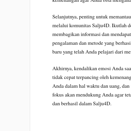
Selanjutnya, penting untuk memanta
melalui komunitas Salju4D. Ikutlah d
membagikan informasi dan mendapat 
pengalaman dan metode yang berhasil
baru yang telah Anda pelajari dari me
Akhirnya, kendalikan emosi Anda saat
tidak cepat terpancing oleh kemenang
Anda dalam hal waktu dan uang, dan i
fokus akan mendukung Anda agar teta
dan berhasil dalam Salju4D.