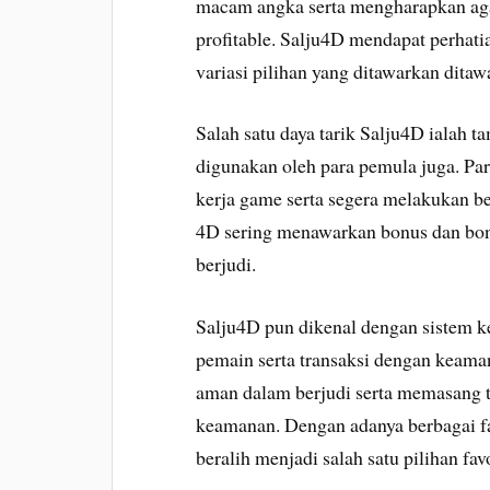
macam angka serta mengharapkan ag
profitable. Salju4D mendapat perhat
variasi pilihan yang ditawarkan ditaw
Salah satu daya tarik Salju4D ialah t
digunakan oleh para pemula juga. P
kerja game serta segera melakukan bet
4D sering menawarkan bonus dan bon
berjudi.
Salju4D pun dikenal dengan sistem k
pemain serta transaksi dengan keama
aman dalam berjudi serta memasang t
keamanan. Dengan adanya berbagai fas
beralih menjadi salah satu pilihan f