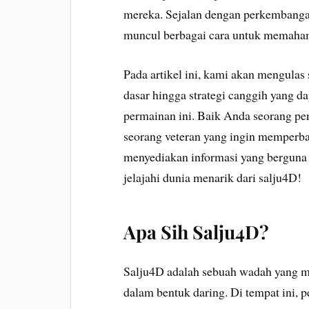
mereka. Sejalan dengan perkembanga
muncul berbagai cara untuk memaham
Pada artikel ini, kami akan mengulas s
dasar hingga strategi canggih yang 
permainan ini. Baik Anda seorang pe
seorang veteran yang ingin memperb
menyediakan informasi yang berguna 
jelajahi dunia menarik dari salju4D!
Apa Sih Salju4D?
Salju4D adalah sebuah wadah yang m
dalam bentuk daring. Di tempat ini,