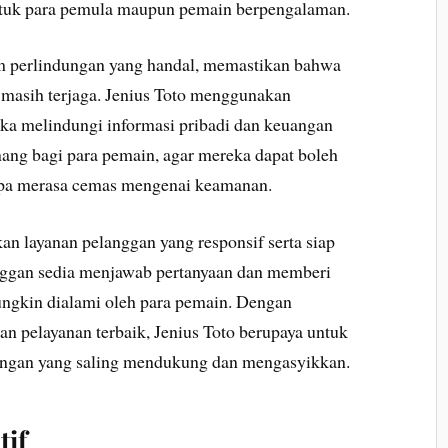
ntuk para pemula maupun pemain berpengalaman.
tem perlindungan yang handal, memastikan bahwa
 masih terjaga. Jenius Toto menggunakan
gka melindungi informasi pribadi dan keuangan
nang bagi para pemain, agar mereka dapat boleh
npa merasa cemas mengenai keamanan.
an layanan pelanggan yang responsif serta siap
ggan sedia menjawab pertanyaan dan memberi
ungkin dialami oleh para pemain. Dengan
 pelayanan terbaik, Jenius Toto berupaya untuk
gan yang saling mendukung dan mengasyikkan.
tif