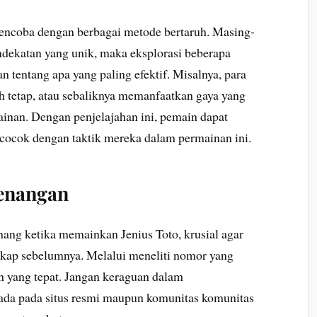
mencoba dengan berbagai metode bertaruh. Masing-
dekatan yang unik, maka eksplorasi beberapa
entang apa yang paling efektif. Misalnya, para
 tetap, atau sebaliknya memanfaatkan gaya yang
mainan. Dengan penjelajahan ini, pemain dapat
 cocok dengan taktik mereka dalam permainan ini.
menangan
ng ketika memainkan Jenius Toto, krusial agar
rekap sebelumnya. Melalui meneliti nomor yang
 yang tepat. Jangan keraguan dalam
ada pada situs resmi maupun komunitas komunitas