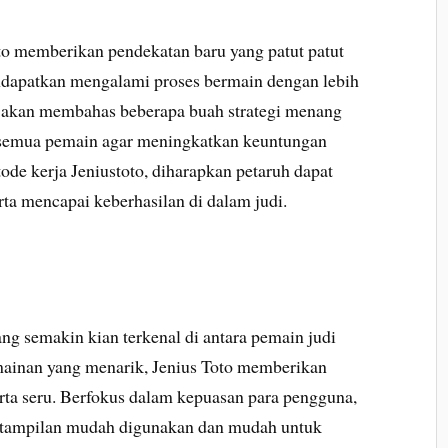
oto memberikan pendekatan baru yang patut patut
endapatkan mengalami proses bermain dengan lebih
ami akan membahas beberapa buah strategi menang
a semua pemain agar meningkatkan keuntungan
de kerja Jeniustoto, diharapkan petaruh dapat
rta mencapai keberhasilan di dalam judi.
ang semakin kian terkenal di antara pemain judi
mainan yang menarik, Jenius Toto memberikan
ta seru. Berfokus dalam kepuasan para pengguna,
 tampilan mudah digunakan dan mudah untuk