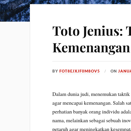
Toto Jenius: 
Kemenangan 
BY
FOT8EJXJF0M8OV5
ON
JANUA
Dalam dunia judi, menemukan taktik 
agar mencapai kemenangan. Salah satu
perhatian banyak orang individu adal
nama, melainkan sebagai sebuah ino
petaruh agar meningkatkan kesempata