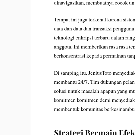
dinavigasikan, membuatnya cocok u
Tempat ini juga terkenal karena sis
data dan data dan transaksi pengguna
teknologi enkripsi terbaru dalam ran
anggota. Ini memberikan rasa rasa te
berkonsentrasi kepada permainan ta
Di samping itu, JeniusToto menyediak
membantu 24/7. Tim dukungan pelan
solusi untuk masalah apapun yang m
komitmen komitmen demi menyediakan
membentuk komunitas berkesinambun
Strategi Bermain Efek