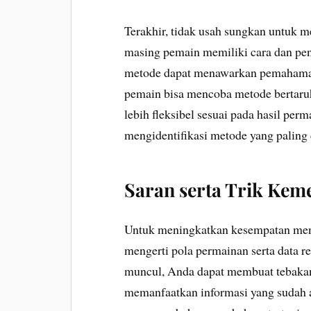
Terakhir, tidak usah sungkan untuk 
masing pemain memiliki cara dan pen
metode dapat menawarkan pemahaman t
pemain bisa mencoba metode bertaruh
lebih fleksibel sesuai pada hasil per
mengidentifikasi metode yang paling
Saran serta Trik Ke
Untuk meningkatkan kesempatan mena
mengerti pola permainan serta data 
muncul, Anda dapat membuat tebakan
memanfaatkan informasi yang sudah 