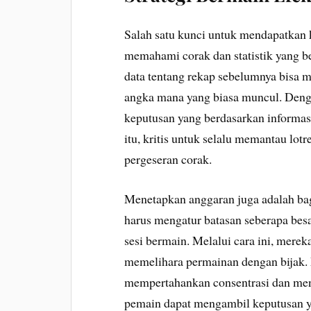
Salah satu kunci untuk mendapatkan k
memahami corak dan statistik yang 
data tentang rekap sebelumnya bisa 
angka mana yang biasa muncul. Denga
keputusan yang berdasarkan informas
itu, kritis untuk selalu memantau lotr
pergeseran corak.
Menetapkan anggaran juga adalah bag
harus mengatur batasan seberapa besa
sesi bermain. Melalui cara ini, merek
memelihara permainan dengan bijak. 
mempertahankan consentrasi dan men
pemain dapat mengambil keputusan ya