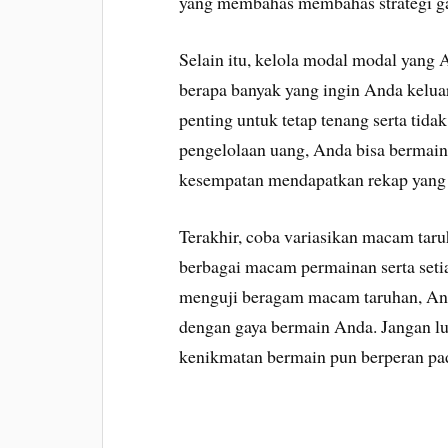
yang membahas membahas strategi ga
Selain itu, kelola modal modal yang
berapa banyak yang ingin Anda keluar
penting untuk tetap tenang serta tida
pengelolaan uang, Anda bisa bermai
kesempatan mendapatkan rekap yang 
Terakhir, coba variasikan macam tar
berbagai macam permainan serta setia
menguji beragam macam taruhan, And
dengan gaya bermain Anda. Jangan lu
kenikmatan bermain pun berperan pad