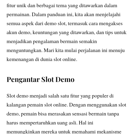
fitur unik dan berbagai tema yang ditawarkan dalam
permainan. Dalam panduan ini, kita akan menjelajahi
semua aspek dari demo slot, termasuk cara mengakses
akun demo, keuntungan yang ditawarkan, dan tips untuk
menjadikan pengalaman bermain semakin
menguntungkan. Mari kita mulai perjalanan ini menuju
kemenangan di dunia slot online.
Pengantar Slot Demo
Slot demo menjadi salah satu fitur yang populer di
kalangan pemain slot online. Dengan menggunakan slot
demo, pemain bisa merasakan sensasi bermain tanpa
harus mempertaruhkan uang asli. Hal ini
memungkinkan mereka untuk memahami mekanisme