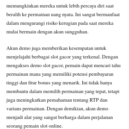
memungkinkan mereka untuk lebih percaya diri saat
beralih ke permainan uang nyata. Ini sangat bermanfaat
dalam mengurangi risiko kerugian pada saat mereka
mulai bermain dengan akun sungguhan.
Akun demo juga memberikan kesempatan untuk
menjelajahi berbagai slot gacor yang terkenal. Dengan
mengakses demo slot gacor, pemain dapat mencari tahu
permainan mana yang memiliki potensi pembayaran
tinggi dan fitur bonus yang menarik. Ini tidak hanya
membantu dalam memilih permainan yang tepat, tetapi
juga meningkatkan pemahaman tentang RTP dan
varians permainan. Dengan demikian, akun demo
menjadi alat yang sangat berharga dalam perjalanan
seorang pemain slot online.