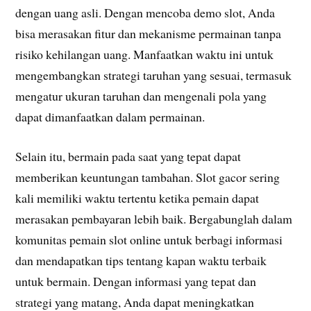
dengan uang asli. Dengan mencoba demo slot, Anda
bisa merasakan fitur dan mekanisme permainan tanpa
risiko kehilangan uang. Manfaatkan waktu ini untuk
mengembangkan strategi taruhan yang sesuai, termasuk
mengatur ukuran taruhan dan mengenali pola yang
dapat dimanfaatkan dalam permainan.
Selain itu, bermain pada saat yang tepat dapat
memberikan keuntungan tambahan. Slot gacor sering
kali memiliki waktu tertentu ketika pemain dapat
merasakan pembayaran lebih baik. Bergabunglah dalam
komunitas pemain slot online untuk berbagi informasi
dan mendapatkan tips tentang kapan waktu terbaik
untuk bermain. Dengan informasi yang tepat dan
strategi yang matang, Anda dapat meningkatkan