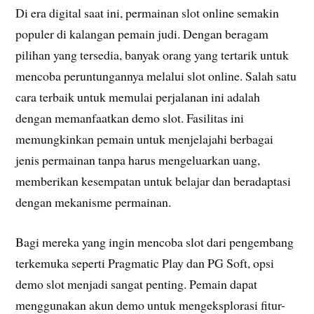
Di era digital saat ini, permainan slot online semakin
populer di kalangan pemain judi. Dengan beragam
pilihan yang tersedia, banyak orang yang tertarik untuk
mencoba peruntungannya melalui slot online. Salah satu
cara terbaik untuk memulai perjalanan ini adalah
dengan memanfaatkan demo slot. Fasilitas ini
memungkinkan pemain untuk menjelajahi berbagai
jenis permainan tanpa harus mengeluarkan uang,
memberikan kesempatan untuk belajar dan beradaptasi
dengan mekanisme permainan.
Bagi mereka yang ingin mencoba slot dari pengembang
terkemuka seperti Pragmatic Play dan PG Soft, opsi
demo slot menjadi sangat penting. Pemain dapat
menggunakan akun demo untuk mengeksplorasi fitur-