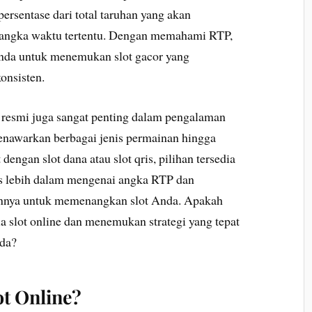
rsentase dari total taruhan yang akan
jangka waktu tertentu. Dengan memahami RTP,
nda untuk menemukan slot gacor yang
onsisten.
n resmi juga sangat penting dalam pengalaman
menawarkan berbagai jenis permainan hingga
ngan slot dana atau slot qris, pilihan tersedia
s lebih dalam mengenai angka RTP dan
nnya untuk memenangkan slot Anda. Apakah
a slot online dan menemukan strategi yang tepat
da?
ot Online?