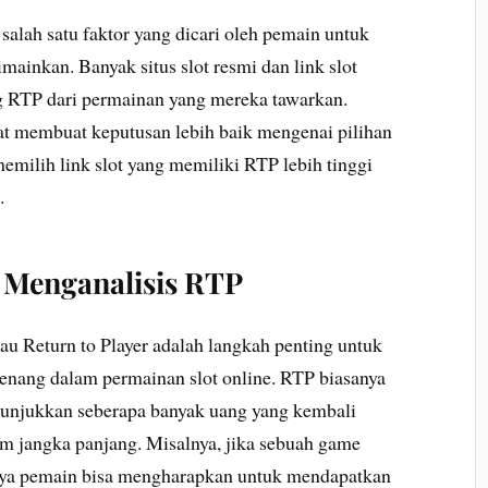
salah satu faktor yang dicari oleh pemain untuk
inkan. Banyak situs slot resmi dan link slot
g RTP dari permainan yang mereka tawarkan.
 membuat keputusan lebih baik mengenai pilihan
emilih link slot yang memiliki RTP lebih tinggi
.
 Menganalisis RTP
u Return to Player adalah langkah penting untuk
nang dalam permainan slot online. RTP biasanya
nunjukkan seberapa banyak uang yang kembali
am jangka panjang. Misalnya, jika sebuah game
tinya pemain bisa mengharapkan untuk mendapatkan