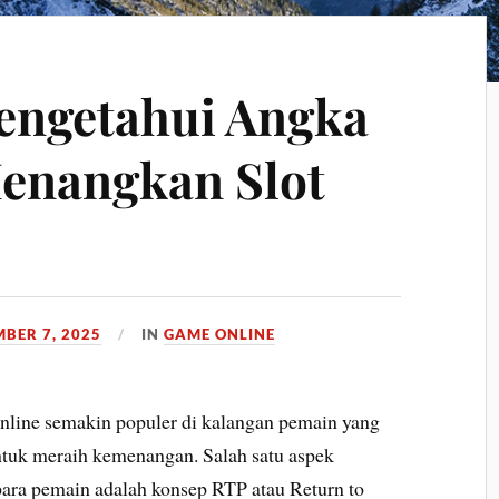
engetahui Angka
enangkan Slot
BER 7, 2025
IN
GAME ONLINE
online semakin populer di kalangan pemain yang
ntuk meraih kemenangan. Salah satu aspek
para pemain adalah konsep RTP atau Return to