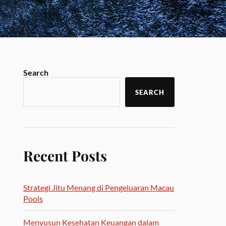
Search
SEARCH
Recent Posts
Strategi Jitu Menang di Pengeluaran Macau
Pools
Menyusun Kesehatan Keuangan dalam