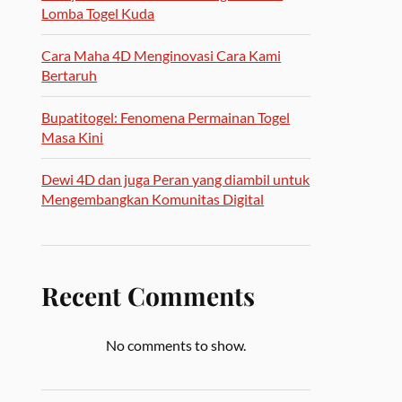
Lomba Togel Kuda
Cara Maha 4D Menginovasi Cara Kami
Bertaruh
Bupatitogel: Fenomena Permainan Togel
Masa Kini
Dewi 4D dan juga Peran yang diambil untuk
Mengembangkan Komunitas Digital
Recent Comments
No comments to show.