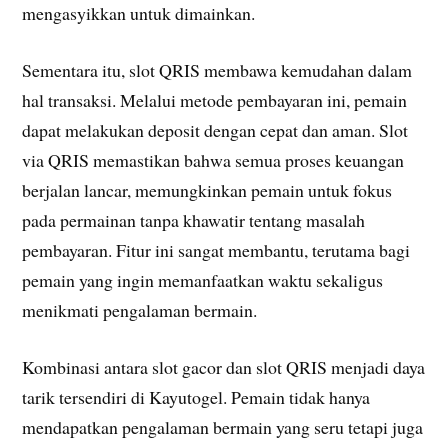
mengasyikkan untuk dimainkan.
Sementara itu, slot QRIS membawa kemudahan dalam
hal transaksi. Melalui metode pembayaran ini, pemain
dapat melakukan deposit dengan cepat dan aman. Slot
via QRIS memastikan bahwa semua proses keuangan
berjalan lancar, memungkinkan pemain untuk fokus
pada permainan tanpa khawatir tentang masalah
pembayaran. Fitur ini sangat membantu, terutama bagi
pemain yang ingin memanfaatkan waktu sekaligus
menikmati pengalaman bermain.
Kombinasi antara slot gacor dan slot QRIS menjadi daya
tarik tersendiri di Kayutogel. Pemain tidak hanya
mendapatkan pengalaman bermain yang seru tetapi juga