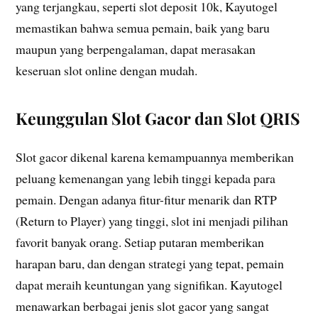
yang terjangkau, seperti slot deposit 10k, Kayutogel
memastikan bahwa semua pemain, baik yang baru
maupun yang berpengalaman, dapat merasakan
keseruan slot online dengan mudah.
Keunggulan Slot Gacor dan Slot QRIS
Slot gacor dikenal karena kemampuannya memberikan
peluang kemenangan yang lebih tinggi kepada para
pemain. Dengan adanya fitur-fitur menarik dan RTP
(Return to Player) yang tinggi, slot ini menjadi pilihan
favorit banyak orang. Setiap putaran memberikan
harapan baru, dan dengan strategi yang tepat, pemain
dapat meraih keuntungan yang signifikan. Kayutogel
menawarkan berbagai jenis slot gacor yang sangat