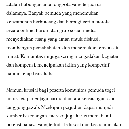
adalah hubungan antar anggota yang terjadi di
dalamnya. Banyak pemuda yang menemukan
kenyamanan berbincang dan berbagi cerita mereka
secara online. Forum dan grup sosial media
menyediakan ruang yang aman untuk diskusi,
membangun persahabatan, dan menemukan teman satu
minat. Komunitas ini juga sering mengadakan kegiatan
dan kompetisi, menciptakan iklim yang kompetitif
namun tetap bersahabat.
Namun, krusial bagi peserta komunitas pemuda togel
untuk tetap menjaga harmoni antara kesenangan dan
tanggung jawab. Meskipun perjudian dapat menjadi
sumber kesenangan, mereka juga harus memahami
potensi bahaya yang terkait. Edukasi dan kesadaran akan