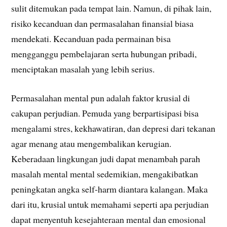
sulit ditemukan pada tempat lain. Namun, di pihak lain,
risiko kecanduan dan permasalahan finansial biasa
mendekati. Kecanduan pada permainan bisa
mengganggu pembelajaran serta hubungan pribadi,
menciptakan masalah yang lebih serius.
Permasalahan mental pun adalah faktor krusial di
cakupan perjudian. Pemuda yang berpartisipasi bisa
mengalami stres, kekhawatiran, dan depresi dari tekanan
agar menang atau mengembalikan kerugian.
Keberadaan lingkungan judi dapat menambah parah
masalah mental mental sedemikian, mengakibatkan
peningkatan angka self-harm diantara kalangan. Maka
dari itu, krusial untuk memahami seperti apa perjudian
dapat menyentuh kesejahteraan mental dan emosional