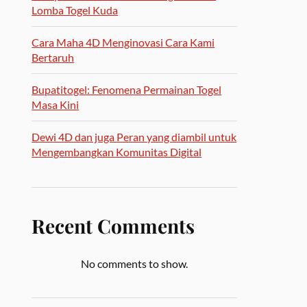
Lomba Togel Kuda
Cara Maha 4D Menginovasi Cara Kami
Bertaruh
Bupatitogel: Fenomena Permainan Togel
Masa Kini
Dewi 4D dan juga Peran yang diambil untuk
Mengembangkan Komunitas Digital
Recent Comments
No comments to show.