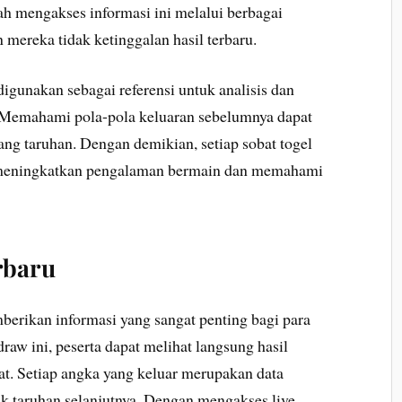
h mengakses informasi ini melalui berbagai
 mereka tidak ketinggalan hasil terbaru.
digunakan sebagai referensi untuk analisis dan
. Memahami pola-pola keluaran sebelumnya dapat
g taruhan. Dengan demikian, setiap sobat togel
uk meningkatkan pengalaman bermain dan memahami
rbaru
mberikan informasi yang sangat penting bagi para
draw ini, peserta dapat melihat langsung hasil
at. Setiap angka yang keluar merupakan data
tuk taruhan selanjutnya. Dengan mengakses live