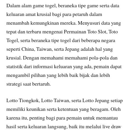
Dalam alam game togel, beraneka tipe game serta data
keluaran amat krusial bagi para petaruh dalam
menambah kemungkinan mereka. Menyusuri data yang
tepat dan terbaru mengenai Permainan Toto Slot, Toto
Togel, serta beraneka tipe togel dari beberapa negara
seperti China, Taiwan, serta Jepang adalah hal yang
krusial. Dengan memahami memahami pola-pola dan
statistik dari informasi keluaran yang ada, pemain dapat
mengambil pilihan yang lebih baik bijak dan lebih
strategi saat bertaruh.
Lotto Tiongkok, Lotto Taiwan, serta Lotto Jepang setiap
memiliki keunikan serta ketentuan yang beragam. Oleh
karena itu, penting bagi para pemain untuk memantau
hasil serta keluaran langsung, baik itu melalui live draw