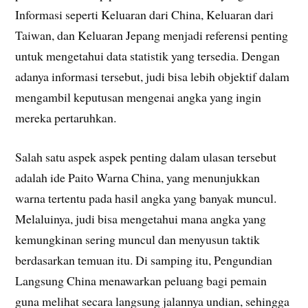
Informasi seperti Keluaran dari China, Keluaran dari
Taiwan, dan Keluaran Jepang menjadi referensi penting
untuk mengetahui data statistik yang tersedia. Dengan
adanya informasi tersebut, judi bisa lebih objektif dalam
mengambil keputusan mengenai angka yang ingin
mereka pertaruhkan.
Salah satu aspek aspek penting dalam ulasan tersebut
adalah ide Paito Warna China, yang menunjukkan
warna tertentu pada hasil angka yang banyak muncul.
Melaluinya, judi bisa mengetahui mana angka yang
kemungkinan sering muncul dan menyusun taktik
berdasarkan temuan itu. Di samping itu, Pengundian
Langsung China menawarkan peluang bagi pemain
guna melihat secara langsung jalannya undian, sehingga