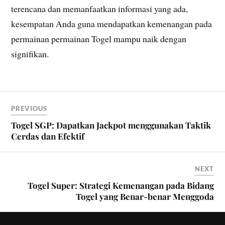
terencana dan memanfaatkan informasi yang ada,
kesempatan Anda guna mendapatkan kemenangan pada
permainan permainan Togel mampu naik dengan
signifikan.
PREVIOUS
Togel SGP: Dapatkan Jackpot menggunakan Taktik
Cerdas dan Efektif
NEXT
Togel Super: Strategi Kemenangan pada Bidang
Togel yang Benar-benar Menggoda