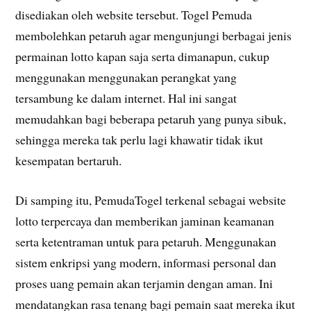
disediakan oleh website tersebut. Togel Pemuda
membolehkan petaruh agar mengunjungi berbagai jenis
permainan lotto kapan saja serta dimanapun, cukup
menggunakan menggunakan perangkat yang
tersambung ke dalam internet. Hal ini sangat
memudahkan bagi beberapa petaruh yang punya sibuk,
sehingga mereka tak perlu lagi khawatir tidak ikut
kesempatan bertaruh.
Di samping itu, PemudaTogel terkenal sebagai website
lotto terpercaya dan memberikan jaminan keamanan
serta ketentraman untuk para petaruh. Menggunakan
sistem enkripsi yang modern, informasi personal dan
proses uang pemain akan terjamin dengan aman. Ini
mendatangkan rasa tenang bagi pemain saat mereka ikut