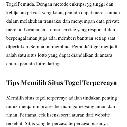
TogelPemuda. Dengan metode enkripsi yg tinggi dan
kebijakan privasi yang ketat, pemain dapat merasa aman
dalam melakukan transaksi dan menyimpan data private
mereka. Layanan customer service yang responsif dan
berpengalaman juga ada, memberi bantuan setiap saat
diperlukan. Semua ini membuat PemudaTogel menjadi
salah satu situs lotto yang dapat diandalkan di antara
antara pemain lotre daring.
Tips Memilih Situs Togel Terpercaya
Memilih situs togel terpercaya adalah tindakan penting
untuk menjamin proses bermain game yang aman dan
aman. Pertama, cek lisensi serta aturan dari website
tersebut. Situs yang terpercaya terpercaya biasanya