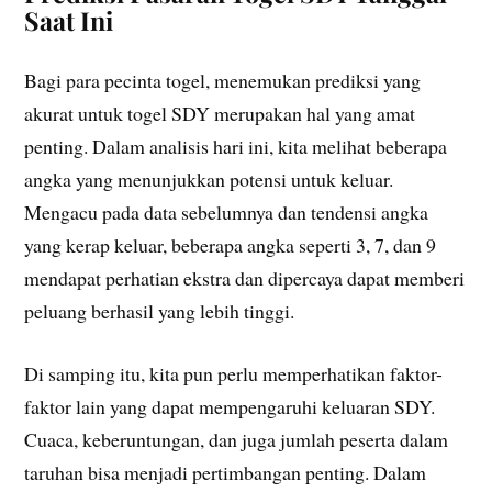
Saat Ini
Bagi para pecinta togel, menemukan prediksi yang
akurat untuk togel SDY merupakan hal yang amat
penting. Dalam analisis hari ini, kita melihat beberapa
angka yang menunjukkan potensi untuk keluar.
Mengacu pada data sebelumnya dan tendensi angka
yang kerap keluar, beberapa angka seperti 3, 7, dan 9
mendapat perhatian ekstra dan dipercaya dapat memberi
peluang berhasil yang lebih tinggi.
Di samping itu, kita pun perlu memperhatikan faktor-
faktor lain yang dapat mempengaruhi keluaran SDY.
Cuaca, keberuntungan, dan juga jumlah peserta dalam
taruhan bisa menjadi pertimbangan penting. Dalam