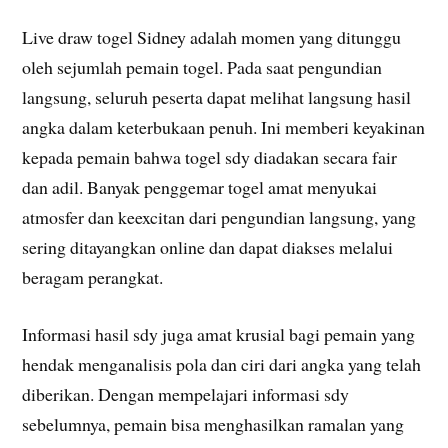
Live draw togel Sidney adalah momen yang ditunggu
oleh sejumlah pemain togel. Pada saat pengundian
langsung, seluruh peserta dapat melihat langsung hasil
angka dalam keterbukaan penuh. Ini memberi keyakinan
kepada pemain bahwa togel sdy diadakan secara fair
dan adil. Banyak penggemar togel amat menyukai
atmosfer dan keexcitan dari pengundian langsung, yang
sering ditayangkan online dan dapat diakses melalui
beragam perangkat.
Informasi hasil sdy juga amat krusial bagi pemain yang
hendak menganalisis pola dan ciri dari angka yang telah
diberikan. Dengan mempelajari informasi sdy
sebelumnya, pemain bisa menghasilkan ramalan yang