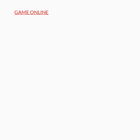
GAME ONLINE