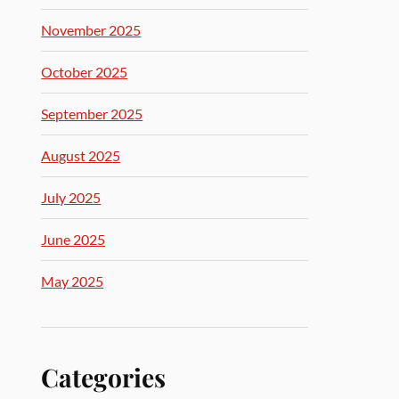
November 2025
October 2025
September 2025
August 2025
July 2025
June 2025
May 2025
Categories