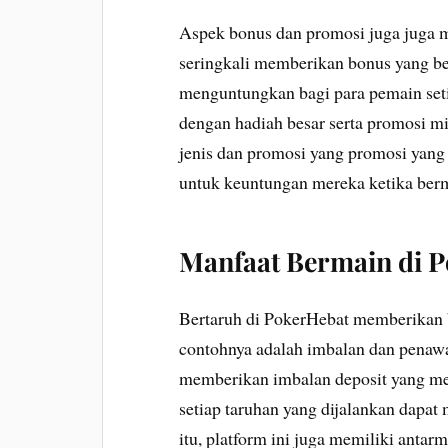
Aspek bonus dan promosi juga juga 
seringkali memberikan bonus yang be
menguntungkan bagi para pemain set
dengan hadiah besar serta promosi 
jenis dan promosi yang promosi yang
untuk keuntungan mereka ketika berma
Manfaat Bermain di 
Bertaruh di PokerHebat memberikan 
contohnya adalah imbalan dan penawar
memberikan imbalan deposit yang men
setiap taruhan yang dijalankan dapat
itu, platform ini juga memiliki an