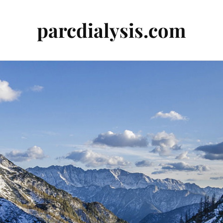
parcdialysis.com