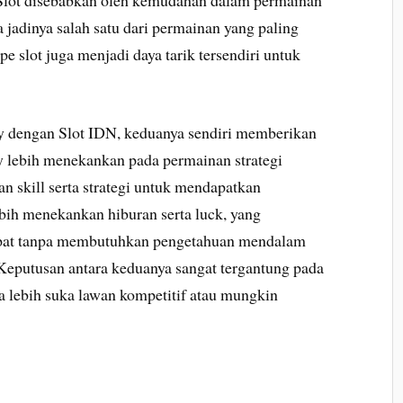
a jadinya salah satu dari permainan yang paling
pe slot juga menjadi daya tarik tersendiri untuk
 dengan Slot IDN, keduanya sendiri memberikan
 lebih menekankan pada permainan strategi
 skill serta strategi untuk mendapatkan
bih menekankan hiburan serta luck, yang
pat tanpa membutuhkan pengetahuan mendalam
 Keputusan antara keduanya sangat tergantung pada
ka lebih suka lawan kompetitif atau mungkin