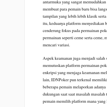
antarmuka yang sangat memudahkan p
membuat para pemain baru bisa langs
tampilan yang lebih lebih klasik ser
itu, keduanya platform menyediakan b
cenderung fokus pada permainan pok
permainan seperti ceme serta ceme, 
mencari variasi.
Aspek keamanan juga menjadi salah s
memutuskan platform permainan poke
enkripsi yang menjaga keamanan meli
lain, IDNPoker pun terkenal memiliki
beberapa pemain melaporkan adanya 
dukungan saat saat masalah masalah t
pemain memilih platform mana yang l