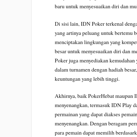
baru untuk menyesuaikan diri dan mu
Di sisi lain, IDN Poker terkenal deng
yang artinya peluang untuk bertemu be
menciptakan lingkungan yang kompet
besar untuk menyesuaikan diri dan m
Poker juga menyediakan kemudahan 
dalam turnamen dengan hadiah besar
keuntungan yang lebih tinggi.
Akhirnya, baik PokerHebat maupun
menyenangkan, termasuk IDN Play da
permainan yang dapat diakses pemain
menyenangkan. Dengan beragam perm
para pemain dapat memilih berdasar