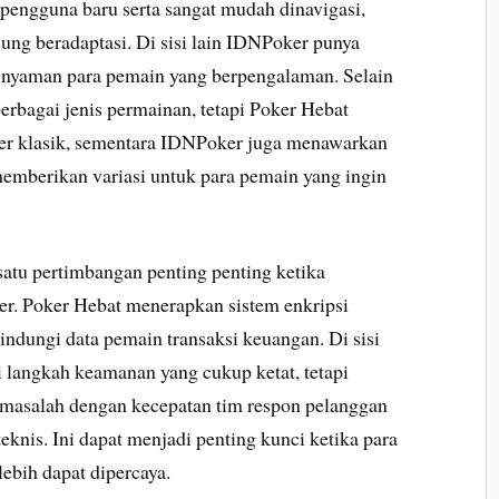
engguna baru serta sangat mudah dinavigasi,
ung beradaptasi. Di sisi lain IDNPoker punya
ta nyaman para pemain yang berpengalaman. Selain
erbagai jenis permainan, tetapi Poker Hebat
er klasik, sementara IDNPoker juga menawarkan
memberikan variasi untuk para pemain yang ingin
atu pertimbangan penting penting ketika
r. Poker Hebat menerapkan sistem enkripsi
ndungi data pemain transaksi keuangan. Di sisi
 langkah keamanan yang cukup ketat, tetapi
masalah dengan kecepatan tim respon pelanggan
eknis. Ini dapat menjadi penting kunci ketika para
ebih dapat dipercaya.