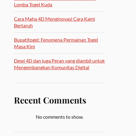
Lomba Togel Kuda
Cara Maha 4D Menginovasi Cara Kami
Bertaruh
Bupatitogel: Fenomena Permainan Togel
Masa Kini
Dewi 4D dan juga Peran yang diambil untuk
Mengembangkan Komunitas Digital
Recent Comments
No comments to show.