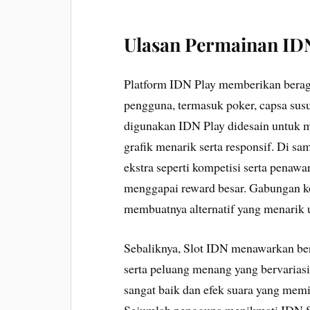
Ulasan Permainan IDN
Platform IDN Play memberikan berag
pengguna, termasuk poker, capsa susu
digunakan IDN Play didesain untuk 
grafik menarik serta responsif. Di sa
ekstra seperti kompetisi serta pena
menggapai reward besar. Gabungan ko
membuatnya alternatif yang menarik 
Sebaliknya, Slot IDN menawarkan be
serta peluang menang yang bervariasi
sangat baik dan efek suara yang mem
Sejumlah pengguna menikmati IDN S