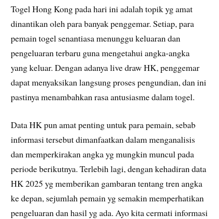
Togel Hong Kong pada hari ini adalah topik yg amat
dinantikan oleh para banyak penggemar. Setiap, para
pemain togel senantiasa menunggu keluaran dan
pengeluaran terbaru guna mengetahui angka-angka
yang keluar. Dengan adanya live draw HK, penggemar
dapat menyaksikan langsung proses pengundian, dan ini
pastinya menambahkan rasa antusiasme dalam togel.
Data HK pun amat penting untuk para pemain, sebab
informasi tersebut dimanfaatkan dalam menganalisis
dan memperkirakan angka yg mungkin muncul pada
periode berikutnya. Terlebih lagi, dengan kehadiran data
HK 2025 yg memberikan gambaran tentang tren angka
ke depan, sejumlah pemain yg semakin memperhatikan
pengeluaran dan hasil yg ada. Ayo kita cermati informasi