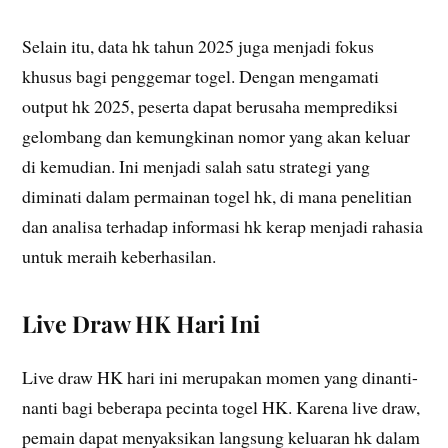
Selain itu, data hk tahun 2025 juga menjadi fokus
khusus bagi penggemar togel. Dengan mengamati
output hk 2025, peserta dapat berusaha memprediksi
gelombang dan kemungkinan nomor yang akan keluar
di kemudian. Ini menjadi salah satu strategi yang
diminati dalam permainan togel hk, di mana penelitian
dan analisa terhadap informasi hk kerap menjadi rahasia
untuk meraih keberhasilan.
Live Draw HK Hari Ini
Live draw HK hari ini merupakan momen yang dinanti-
nanti bagi beberapa pecinta togel HK. Karena live draw,
pemain dapat menyaksikan langsung keluaran hk dalam