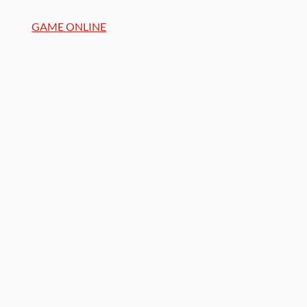
GAME ONLINE