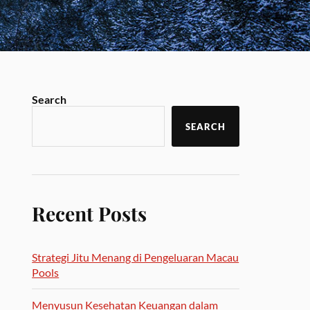
Search
SEARCH
Recent Posts
Strategi Jitu Menang di Pengeluaran Macau
Pools
Menyusun Kesehatan Keuangan dalam