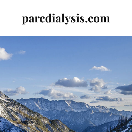
parcdialysis.com