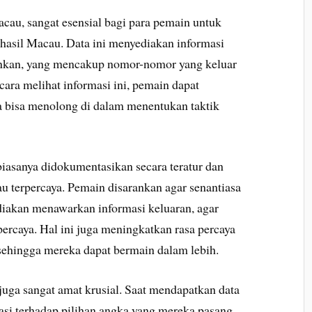
au, sangat esensial bagi para pemain untuk
asil Macau. Data ini menyediakan informasi
alankan, yang mencakup nomor-nomor yang keluar
ara melihat informasi ini, pemain dapat
ga bisa menolong di dalam menentukan taktik
biasanya didokumentasikan secara teratur dan
au terpercaya. Pemain disarankan agar senantiasa
iakan menawarkan informasi keluaran, agar
ercaya. Hal ini juga meningkatkan rasa percaya
 sehingga mereka dapat bermain dalam lebih.
juga sangat amat krusial. Saat mendapatkan data
asi terhadap pilihan angka yang mereka pasang.