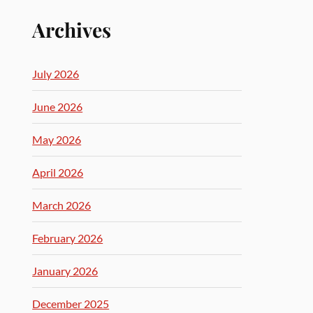
Archives
July 2026
June 2026
May 2026
April 2026
March 2026
February 2026
January 2026
December 2025