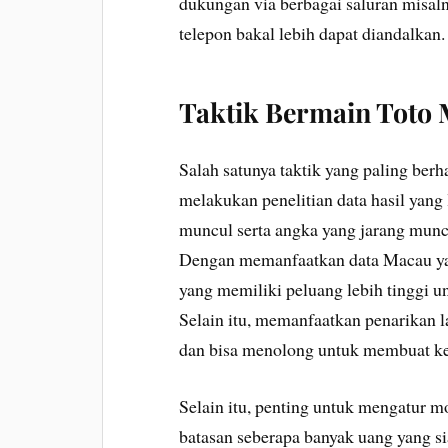
dukungan via berbagai saluran misaln
telepon bakal lebih dapat diandalkan.
Taktik Bermain Toto M
Salah satunya taktik yang paling berh
melakukan penelitian data hasil yang
muncul serta angka yang jarang mun
Dengan memanfaatkan data Macau yan
yang memiliki peluang lebih tinggi 
Selain itu, memanfaatkan penarikan 
dan bisa menolong untuk membuat kep
Selain itu, penting untuk mengatur 
batasan seberapa banyak uang yang si