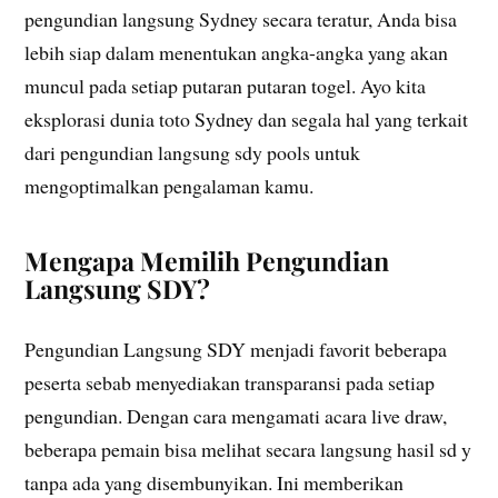
pengundian langsung Sydney secara teratur, Anda bisa
lebih siap dalam menentukan angka-angka yang akan
muncul pada setiap putaran putaran togel. Ayo kita
eksplorasi dunia toto Sydney dan segala hal yang terkait
dari pengundian langsung sdy pools untuk
mengoptimalkan pengalaman kamu.
Mengapa Memilih Pengundian
Langsung SDY?
Pengundian Langsung SDY menjadi favorit beberapa
peserta sebab menyediakan transparansi pada setiap
pengundian. Dengan cara mengamati acara live draw,
beberapa pemain bisa melihat secara langsung hasil sd y
tanpa ada yang disembunyikan. Ini memberikan