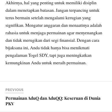
Akhirnya, hal yang penting untuk memiliki disiplin
dalam menetapkan batasan. Jangan terpancing untuk
terus bermain setelah mengalami kerugian yang
signifikan. Mengatur anggaran dan menaatinya adalah
rahasia untuk menjaga permainan agar menyenangkan
dan tidak merugikan dari segi finansial. Dengan cara
bijaksana ini, Anda tidak hanya bisa menikmati
pengalaman Togel SDY, tapi juga meningkatkan
kemungkinan Anda untuk meraih permainan.
PREVIOUS
Permainan AduQ dan AduQQ: Keseruan di Dunia
PKV