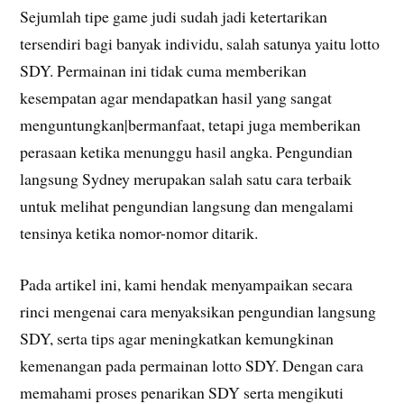
Sejumlah tipe game judi sudah jadi ketertarikan
tersendiri bagi banyak individu, salah satunya yaitu lotto
SDY. Permainan ini tidak cuma memberikan
kesempatan agar mendapatkan hasil yang sangat
menguntungkan|bermanfaat, tetapi juga memberikan
perasaan ketika menunggu hasil angka. Pengundian
langsung Sydney merupakan salah satu cara terbaik
untuk melihat pengundian langsung dan mengalami
tensinya ketika nomor-nomor ditarik.
Pada artikel ini, kami hendak menyampaikan secara
rinci mengenai cara menyaksikan pengundian langsung
SDY, serta tips agar meningkatkan kemungkinan
kemenangan pada permainan lotto SDY. Dengan cara
memahami proses penarikan SDY serta mengikuti