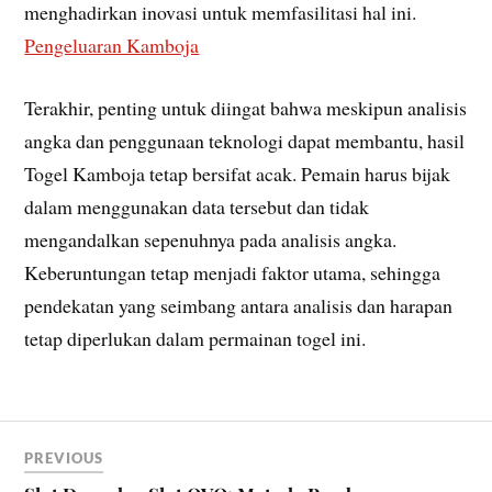
menghadirkan inovasi untuk memfasilitasi hal ini.
Pengeluaran Kamboja
Terakhir, penting untuk diingat bahwa meskipun analisis
angka dan penggunaan teknologi dapat membantu, hasil
Togel Kamboja tetap bersifat acak. Pemain harus bijak
dalam menggunakan data tersebut dan tidak
mengandalkan sepenuhnya pada analisis angka.
Keberuntungan tetap menjadi faktor utama, sehingga
pendekatan yang seimbang antara analisis dan harapan
tetap diperlukan dalam permainan togel ini.
PREVIOUS