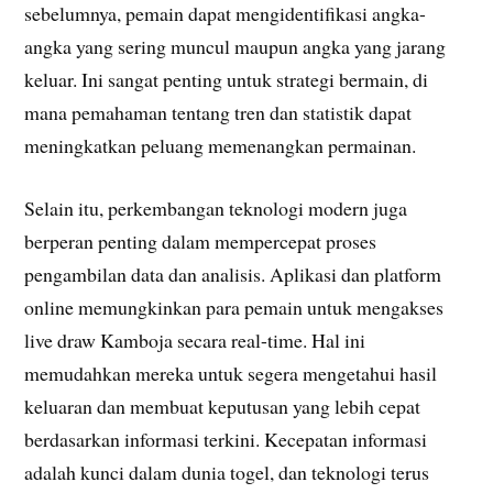
sebelumnya, pemain dapat mengidentifikasi angka-
angka yang sering muncul maupun angka yang jarang
keluar. Ini sangat penting untuk strategi bermain, di
mana pemahaman tentang tren dan statistik dapat
meningkatkan peluang memenangkan permainan.
Selain itu, perkembangan teknologi modern juga
berperan penting dalam mempercepat proses
pengambilan data dan analisis. Aplikasi dan platform
online memungkinkan para pemain untuk mengakses
live draw Kamboja secara real-time. Hal ini
memudahkan mereka untuk segera mengetahui hasil
keluaran dan membuat keputusan yang lebih cepat
berdasarkan informasi terkini. Kecepatan informasi
adalah kunci dalam dunia togel, dan teknologi terus