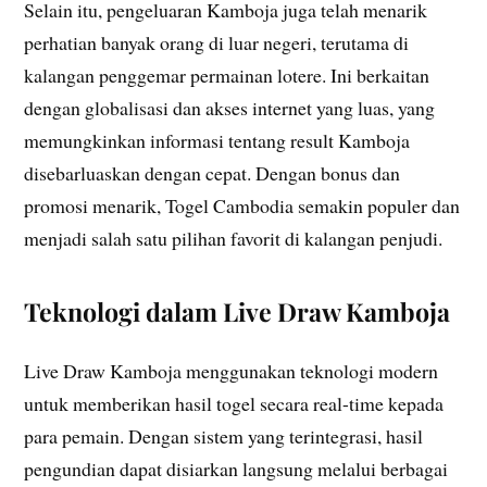
Selain itu, pengeluaran Kamboja juga telah menarik
perhatian banyak orang di luar negeri, terutama di
kalangan penggemar permainan lotere. Ini berkaitan
dengan globalisasi dan akses internet yang luas, yang
memungkinkan informasi tentang result Kamboja
disebarluaskan dengan cepat. Dengan bonus dan
promosi menarik, Togel Cambodia semakin populer dan
menjadi salah satu pilihan favorit di kalangan penjudi.
Teknologi dalam Live Draw Kamboja
Live Draw Kamboja menggunakan teknologi modern
untuk memberikan hasil togel secara real-time kepada
para pemain. Dengan sistem yang terintegrasi, hasil
pengundian dapat disiarkan langsung melalui berbagai