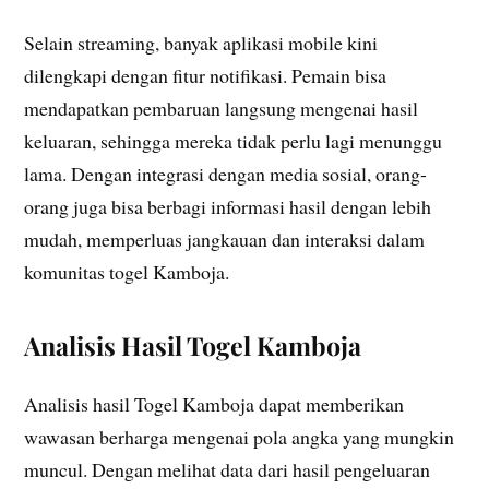
Selain streaming, banyak aplikasi mobile kini
dilengkapi dengan fitur notifikasi. Pemain bisa
mendapatkan pembaruan langsung mengenai hasil
keluaran, sehingga mereka tidak perlu lagi menunggu
lama. Dengan integrasi dengan media sosial, orang-
orang juga bisa berbagi informasi hasil dengan lebih
mudah, memperluas jangkauan dan interaksi dalam
komunitas togel Kamboja.
Analisis Hasil Togel Kamboja
Analisis hasil Togel Kamboja dapat memberikan
wawasan berharga mengenai pola angka yang mungkin
muncul. Dengan melihat data dari hasil pengeluaran