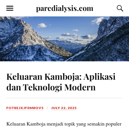
parcdialysis.com
Keluaran Kamboja: Aplikasi
dan Teknologi Modern
FOT8EJXJF0M8OV5
JULY 22, 2025
Keluaran Kamboja menjadi topik yang semakin populer