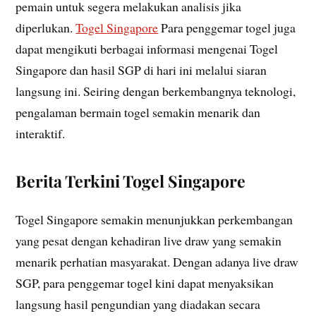
pemain untuk segera melakukan analisis jika
diperlukan.
Togel Singapore
Para penggemar togel juga
dapat mengikuti berbagai informasi mengenai Togel
Singapore dan hasil SGP di hari ini melalui siaran
langsung ini. Seiring dengan berkembangnya teknologi,
pengalaman bermain togel semakin menarik dan
interaktif.
Berita Terkini Togel Singapore
Togel Singapore semakin menunjukkan perkembangan
yang pesat dengan kehadiran live draw yang semakin
menarik perhatian masyarakat. Dengan adanya live draw
SGP, para penggemar togel kini dapat menyaksikan
langsung hasil pengundian yang diadakan secara