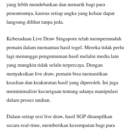
yang lebih mendebarkan dan menarik bagi para
penontonnya, karena setiap angka yang keluar dapat
langsung dilihat tanpa jeda.
Keberadaan Live Draw Singapore telah mempermudah
pemain dalam memantau hasil togel. Mereka tidak perlu
lagi menunggu pengumuman hasil melalui media lain
yang mungkin tidak selalu terpercaya. Dengan
menyaksikan live draw, pemain bisa memastikan
keaslian dan keakuratan hasil yang diperoleh. Ini juga
meminimalisir kecurigaan tentang adanya manipulasi
dalam proses undian.
Dalam setiap sesi live draw, hasil SGP ditampilkan
secara real-time, memberikan kesempatan bagi para