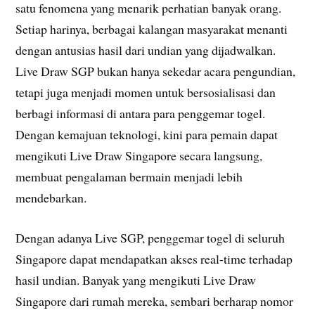
satu fenomena yang menarik perhatian banyak orang.
Setiap harinya, berbagai kalangan masyarakat menanti
dengan antusias hasil dari undian yang dijadwalkan.
Live Draw SGP bukan hanya sekedar acara pengundian,
tetapi juga menjadi momen untuk bersosialisasi dan
berbagi informasi di antara para penggemar togel.
Dengan kemajuan teknologi, kini para pemain dapat
mengikuti Live Draw Singapore secara langsung,
membuat pengalaman bermain menjadi lebih
mendebarkan.
Dengan adanya Live SGP, penggemar togel di seluruh
Singapore dapat mendapatkan akses real-time terhadap
hasil undian. Banyak yang mengikuti Live Draw
Singapore dari rumah mereka, sembari berharap nomor