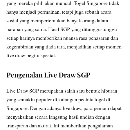
yang mereka pilih akan muncul. Togel Singapore tidak
hanya menjadi permainan, tetapi juga sebuah acara
sosial yang mempertemukan banyak orang dalam
harapan yang sama. Hasil SGP yang ditunggu-tunggu
setiap harinya memberikan nuansa rasa penasaran dan
kegembiraan yang tiada tara, menjadikan setiap momen
live draw begitu spesial.
Pengenalan Live Draw SGP
Live Draw SGP merupakan salah satu bentuk hiburan
yang semakin populer di kalangan pecinta togel di
Singapore. Dengan adanya live draw, para pemain dapat
menyaksikan secara langsung hasil undian dengan
transparan dan akurat. Ini memberikan pengalaman