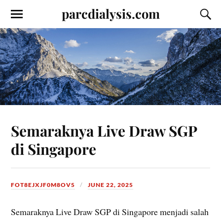
parcdialysis.com
Semaraknya Live Draw SGP
di Singapore
FOT8EJXJF0M8OV5
JUNE 22, 2025
Semaraknya Live Draw SGP di Singapore menjadi salah