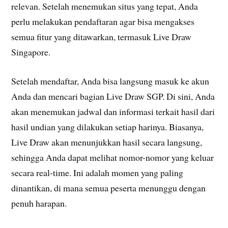
relevan. Setelah menemukan situs yang tepat, Anda
perlu melakukan pendaftaran agar bisa mengakses
semua fitur yang ditawarkan, termasuk Live Draw
Singapore.
Setelah mendaftar, Anda bisa langsung masuk ke akun
Anda dan mencari bagian Live Draw SGP. Di sini, Anda
akan menemukan jadwal dan informasi terkait hasil dari
hasil undian yang dilakukan setiap harinya. Biasanya,
Live Draw akan menunjukkan hasil secara langsung,
sehingga Anda dapat melihat nomor-nomor yang keluar
secara real-time. Ini adalah momen yang paling
dinantikan, di mana semua peserta menunggu dengan
penuh harapan.